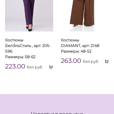
Костюмы
Костюмы
БелЭльСтиль , арт: 205-
DIAMANT, арт: 2148
596
Размеры: 48-52
Размеры: 58-62
263.00
Вы
бел.руб.
223.00
Выбрать
...
бел.руб.
...