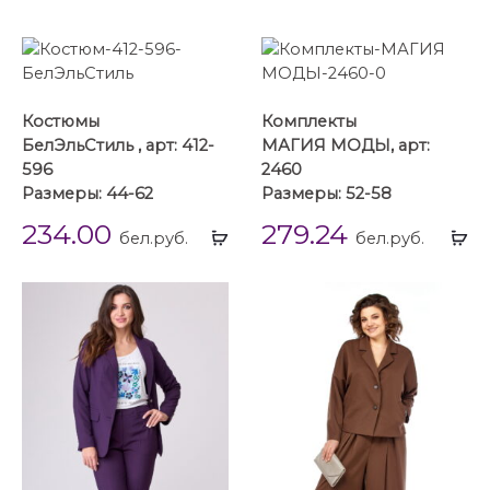
Костюмы
Комплекты
БелЭльСтиль , арт: 412-
МАГИЯ МОДЫ, арт:
596
2460
Размеры: 44-62
Размеры: 52-58
234.00
279.24
Выбрать
Вы
бел.руб.
бел.руб.
...
...