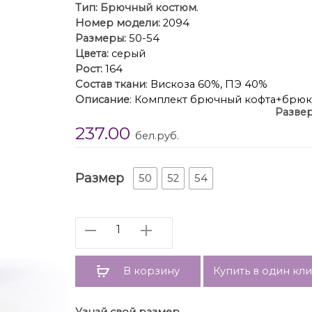
Тип:
Брючный костюм
.
Номер модели:
2094
Размеры:
50-54
Цвета:
серый
Рост:
164
Состав ткани
: Вискоза 60%, ПЭ 40%
Описание
: Комплект брючный кофта+брюки
Развер
застежкой на тесьму-молнию. Спущенная л
237.00
манжетом по низу (довяз). На локтевой ча
бел.руб.
рельефные швы-в швах обработаны карман
со средней частью. Брюки широкие. Верхн
спинке.В боковых швах обработаны карман
Размер
50
52
54
строчка и фурнитура.
Длина по спинке 5
Длина
Количество
В корзину
Купить в один кл