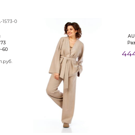
ы
AUR
573
Ра
-60
44
л.руб.