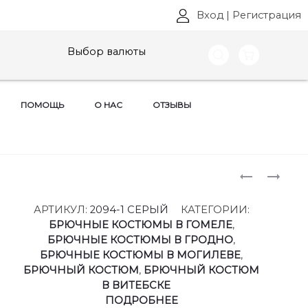
Вход
|
Регистрация
Выбор валюты
ПОМОЩЬ
О НАС
ОТЗЫВЫ
Produ
КОСТЮМ
КУРТКИ
DIAMANT,
DIAMANT,
naviga
АРТ:
АРТ:
АРТИКУЛ:
2094-1 СЕРЫЙ
КАТЕГОРИИ:
2095
1928
БРЮЧНЫЕ КОСТЮМЫ В ГОМЕЛЕ
,
СЕРЫЙ
СИНИЙ-
БРЮЧНЫЕ КОСТЮМЫ В ГРОДНО
,
РАЗМЕРЫ
ПУДРА
БРЮЧНЫЕ КОСТЮМЫ В МОГИЛЕВЕ
,
48-
РАЗМЕРЫ
БРЮЧНЫЙ КОСТЮМ
,
БРЮЧНЫЙ КОСТЮМ
52
50-
В ВИТЕБСКЕ
66
ПОДРОБНЕЕ