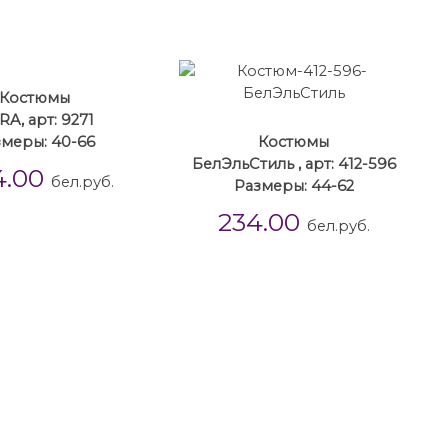
Костюмы
A, арт: 9271
змеры: 40-66
Костюмы
БелЭльСтиль , арт: 412-596
4.00
бел.руб.
Размеры: 44-62
234.00
бел.руб.