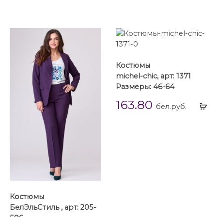
Костюмы
michel-chic, арт: 1371
Размеры: 46-64
163.80
Вы
бел.руб.
...
Костюмы
БелЭльСтиль , арт: 205-