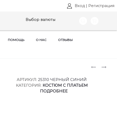
Вход
|
Регистрация
Выбор валюты
ПОМОЩЬ
О НАС
ОТЗЫВЫ
Produ
ПЛАТЬЯ
ПЛАТЬЯ
LADY
LADY
naviga
SECRET,
SECRET,
АРТИКУЛ:
25310 ЧЕРНЫЙ СИНИЙ
АРТ:
АРТ:
КАТЕГОРИЯ:
КОСТЮМ С ПЛАТЬЕМ
25309
25311
ПОДРОБНЕЕ
РАЗМЕРЫ
РАЗМЕРЫ
46-
48-
52
54