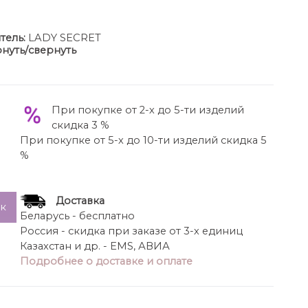
тель:
LADY SECRET
нуть/свернуть
щий в себе элегантность и уют основой
лях образного силуэта из плотного атласа
ивает силуэт благородным матовым блеском.
льным для любого случая в комплекте объемный
При покупке от 2-х до 5-ти изделий
 создает мягкий контраст фактур добавляет
скидка 3 %
нным и расслабленным
При покупке от 5-х до 10-ти изделий скидка 5
джемпера-53см
%
ава от горл-73см
ья по спинке-117см
Доставка
ик
Беларусь - бесплатно
Россия - скидка при заказе от 3-х единиц
Казахстан и др. - EMS, АВИА
Подробнее о доставке и оплате