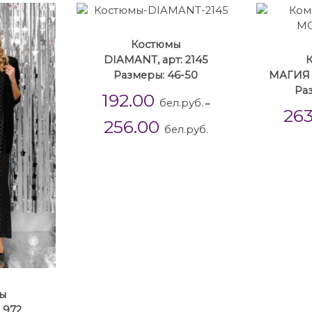
Костюмы
DIAMANT, арт: 2145
Размеры: 46-50
МАГИЯ 
Ра
192.00
бел.руб.
–
26
256.00
бел.руб.
ы
 972