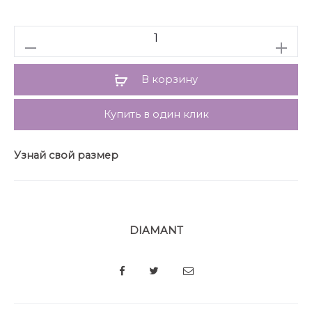
деталью по отлету. Утеплитель синтепон 150 гр.
Длина по спинке 70 см, длина рукава 54 см.
Количество
В корзину
Купить в один клик
Узнай свой размер
DIAMANT
SHARE