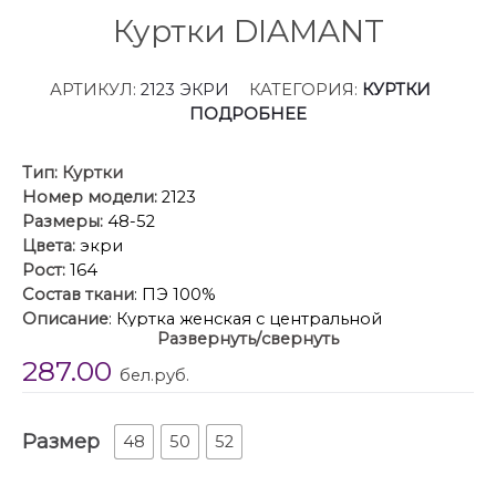
Куртки DIAMANT
АРТИКУЛ:
2123 ЭКРИ
КАТЕГОРИЯ:
КУРТКИ
ПОДРОБНЕЕ
Тип:
Куртки
Номер модели:
2123
Размеры:
48-52
Цвета:
экри
Рост:
164
Состав ткани
: ПЭ 100%
Описание
: Куртка женская с центральной
Развернуть/свернуть
застежкой на тесьму-молнию и кнопки, спущенная
287.00
линия плеча. По спинке рельефные швы от
бел.руб.
горловины до низа, по низу притачная отделочная
планка. По переду рельефные швы от горловины
Размер
до низа, в рельефных швах обработаны карманы.
48
50
52
рукав втачной одношовный с манжетом по низу.
Капюшон с центральной частью и отделочной