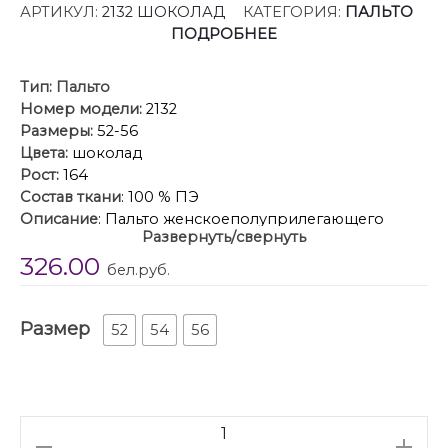
АРТИКУЛ:
2132 ШОКОЛАД
КАТЕГОРИЯ:
ПАЛЬТО
ПОДРОБНЕЕ
Тип:
Пальто
Номер модели:
2132
Размеры:
52-56
Цвета:
шоколад
Рост:
164
Состав ткани
: 100 % ПЭ
Описание
: Пальто женскоеполуприлегающего
Развернуть/свернуть
силуэта со смещенной застежкой на кнопки. По
326.00
переду прорезные карманы с листочкой. Рукав
бел.руб.
втачной одношовный с притачным манжетом по
низу из отделочной ткани (довяз). Капюшон с
Размер
объемный отделочной деталью по отлету, по
52
54
56
горловине переда заложены складки. В качестве
отделки используется манишка съемная с
застежкой на тесьму-молнию (из отделочной ткани)
фиксируется с помощью пуговиц и навесных
Количество
петель-резинок на изделии. Используется