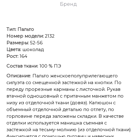
Бренд
Тип:
Пальто
Номер модели:
2132
Размеры:
52-56
Цвета:
шоколад
Рост:
164
Состав ткани
: 100 % ПЭ
Описание
: Пальто женскоеполуприлегающего
силуэта со смещенной застежкой на кнопки. По
переду прорезные карманы с листочкой. Рукав
втачной одношовный с притачным манжетом по
низу из отделочной ткани (довяз). Капюшон с
объемный отделочной деталью по отлету, по
горловине переда заложены складки. В качестве
отделки используется манишка съемная с
застежкой на тесьму-молнию (из отделочной ткани)
фиксируется с помощью пуговиц и навесных