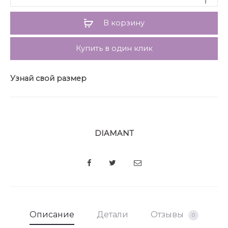
утеплитель синтепон 200. Подходит под
температурный режим до -10 градусов.
В корзину
Длина по спинке 116 см, длина рукава 54 см.
Купить в один клик
Узнай свой размер
DIAMANT
SHARE
Описание
Детали
Отзывы
0