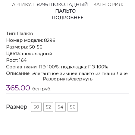
АРТИКУЛ:
8296 ШОКОЛАДНЫЙ
КАТЕГОРИЯ:
ПАЛЬТО
ПОДРОБНЕЕ
Тип:
Пальто
Номер модели:
8296
Размеры:
50-56
Цвета:
шоколадный
Рост:
164
Состав ткани
: ПЭ 100%; подкладка: ПЭ 100%
Описание
: Элегантное зимнее пальто из ткани Лаке
Развернуть/свернуть
,с матовым благородным блеском и проверенными
365.00
техническими характеристиками, комфортными
бел.руб.
для носки в холодное время года ,в качестве
наполнителя используется современный
Размер
утеплитель с высокой теплоизоляцией 200 гр/м
50
52
54
56
который сохраняет лёгкость и объем не утяжеляя
силуэт , в качестве подкладки используется
ветрозащитная мембрана,, барьер,,пальто имеет
прямой слегка расслабленный крой глубокий