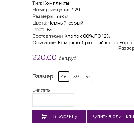
Тип:
Комплекты
Номер модели:
1929
Размеры:
48-52
Цвета:
Черный, серый
Рост:
164
Состав ткани
: Хлопок 88%,ПЭ 12%
Описание
: Комплект брючный:кофта +брюк
Развер
рукав втачной одношовный с притачным ма
220.00
Горловина обработана бейкой. По переду
бел.руб.
поясом с резинкой. По бокам прорезные 
Размер
48
50
52
Очистить
Количество
В корзину
Купить в один кл