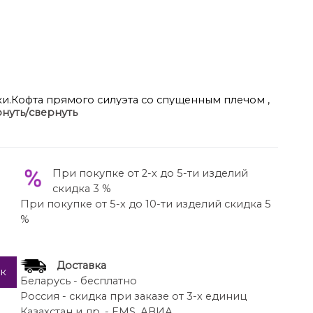
и.Кофта прямого силуэта со спущенным плечом ,
нуть/свернуть
нжетом, по низу изделия притачной пояс.
 рельефы. Брюки прямые,верхний срез обработан
карманы.
При покупке от 2-х до 5-ти изделий
скидка 3 %
При покупке от 5-х до 10-ти изделий скидка 5
%
Доставка
ик
Беларусь - бесплатно
Россия - скидка при заказе от 3-х единиц
Казахстан и др. - EMS, АВИА