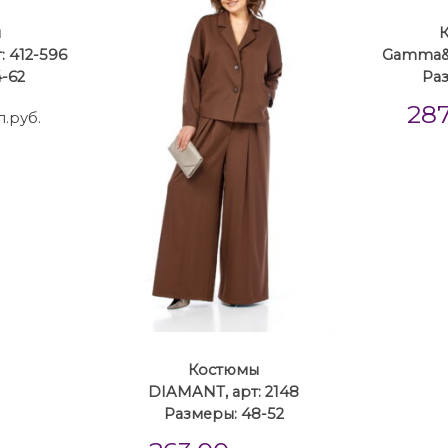
ы
: 412-596
Gamma&G
-62
Ра
28
л.руб.
Костюмы
DIAMANT, арт: 2148
Размеры: 48-52