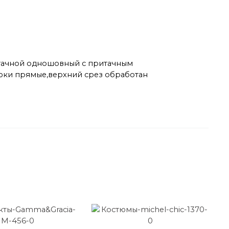
втачной одношовный с притачным
рюки прямые,верхний срез обработан