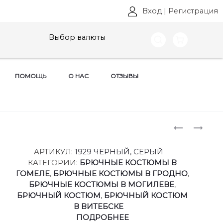
Вход
|
Регистрация
Выбор валюты
ПОМОЩЬ
О НАС
ОТЗЫВЫ
Produ
КОСТЮМ
КОМПЛЕ
DIAMANT,
DIAMANT,
naviga
АРТ:
АРТ:
АРТИКУЛ:
1929 ЧЕРНЫЙ, СЕРЫЙ
1944
1912
КАТЕГОРИИ:
БРЮЧНЫЕ КОСТЮМЫ В
РАЗМЕРЫ
РАЗМЕРЫ
ГОМЕЛЕ
,
БРЮЧНЫЕ КОСТЮМЫ В ГРОДНО
,
50-
48-
БРЮЧНЫЕ КОСТЮМЫ В МОГИЛЕВЕ
,
52
52
БРЮЧНЫЙ КОСТЮМ
,
БРЮЧНЫЙ КОСТЮМ
В ВИТЕБСКЕ
ПОДРОБНЕЕ