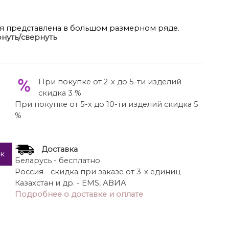
оя представлена в большом размерном ряде.
нуть/свернуть
рдероб, а благодаря непромокаемой и
. Утеплитель ” Hoopon” подходит для
шон украшен трикотажным довязом. Перед с
спущенной линией плеча, а внизу с
При покупке от 2-х до 5-ти изделий
у фигурные разрезы округлой формы так же
скидка 3 %
м. Застежка на кнопках выглядит современно и
При покупке от 5-х до 10-ти изделий скидка 5
ке 76 см. , длина рукава 54 см.
%
Доставка
ик
Беларусь - бесплатно
Россия - скидка при заказе от 3-х единиц
Казахстан и др. - EMS, АВИА
Подробнее о доставке и оплате