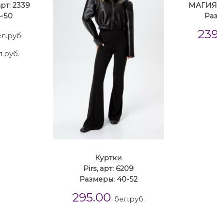
т: 2339
МАГИЯ 
4-50
Раз
23
л.руб.
л.руб.
Куртки
Pirs, арт: 6209
Размеры: 40-52
295.00
бел.руб.