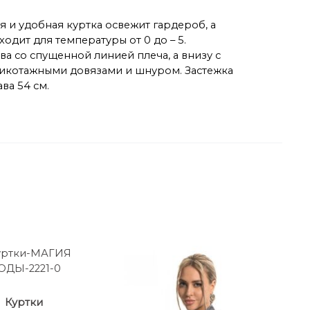
 и удобная куртка освежит гардероб, а
дит для температуры от 0 до – 5.
 со спущенной линией плеча, а внизу с
рикотажными довязами и шнуром. Застежка
ва 54 см.
Куртки