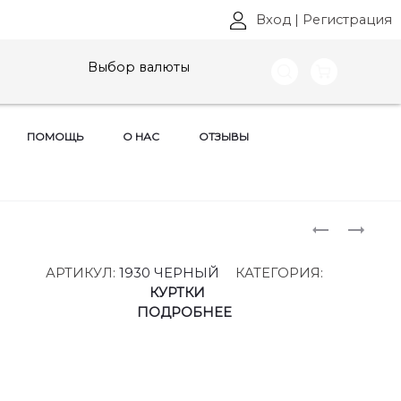
Вход
|
Регистрация
Выбор валюты
ПОМОЩЬ
О НАС
ОТЗЫВЫ
Produ
ПЛАТЬЯ
КОМПЛЕ
DIAMANT,
DIAMANT,
naviga
АРТ:
АРТ:
АРТИКУЛ:
1930 ЧЕРНЫЙ
КАТЕГОРИЯ:
1913
1934
КУРТКИ
РАЗМЕРЫ
РАЗМЕРЫ
ПОДРОБНЕЕ
56-
60-
60
62