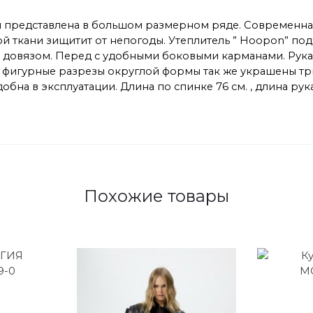
я представлена в большом размерном ряде. Современная
ткани зищитит от непогоды. Утеплитель ” Hoopon” подхо
вязом. Перед с удобными боковыми карманами. Рукава
 фигурные разрезы округлой формы так же украшены т
бна в эксплуатации. Длина по спинке 76 см. , длина рука
Похожие товары