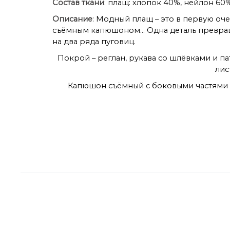
Состав ткани
: плащ: хлопок 40%, нейлон 60%
Описание
: Модный плащ – это в первую оче
съёмным капюшоном… Одна деталь превраща
на два ряда пуговиц.
Покрой – реглан, рукава со шлёвками и п
лис
Капюшон съёмный с боковыми частями 