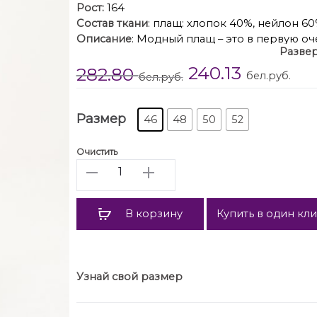
Рост:
164
Состав ткани
: плащ: хлопок 40%, нейлон 60
Описание
: Модный плащ – это в первую оч
Развер
не теряет популярности весной 2024 года
240.13
282.80
превращаетобычный плащ в ультрамодную н
бел.руб.
бел.руб.
смещенная застёжка на два ряда пуговиц.
Покрой – реглан, рукава со шлёвками и
пуговицах. Карманы наклонные прорезны
Размер
46
48
50
52
отлетной к
Капюшон съёмный с боковыми частями
Очистить
съёмный поясом с отделочной пряжкой. 
Количество
Длина изделия п
Длина ру
В корзину
Купить в один кл
Узнай свой размер