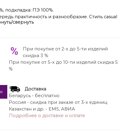
%, подкладка: ПЭ 100%.
ередь практичность и разнообразие. Стиль casual
нуть/свернуть
. Плащ со съёмным капюшоном… Одна деталь
овинку. Актуальная длина, прямой силуэт,
 патами в нижней и верхней части, на петлях и
При покупке от 2-х до 5-ти изделий
е с широкими листочками и клапанами. Спинка с
скидка 3 %
океткой и шлицей.
При покупке от 5-х до 10-ти изделий скидка 5
 и широким отлётом. Плащ дополнен широким
%
Плащ на подкладке. Декор – эмблема на спинке.
о спинке около 105 см.
кава около 61 см.
Доставка
ик
Беларусь - бесплатно
Россия - скидка при заказе от 3-х единиц
Казахстан и др. - EMS, АВИА
Подробнее о доставке и оплате