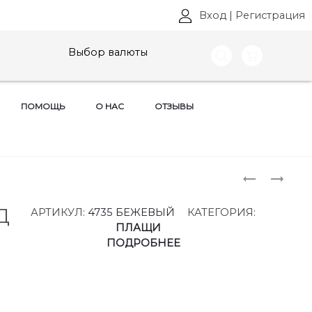
Вход
|
Регистрация
Выбор валюты
ПОМОЩЬ
О НАС
ОТЗЫВЫ
Produ
БЛУЗКИ
КОСТЮМ
БЕЛЭЛЬС
БЕЛЭЛЬС
naviga
АРТ:
,
Д
АРТИКУЛ:
4735 БЕЖЕВЫЙ
КАТЕГОРИЯ:
862
АРТ:
ПЛАЩИ
РАЗМЕРЫ
862+586
ПОДРОБНЕЕ
44-
РАЗМЕРЫ
62
44-
62