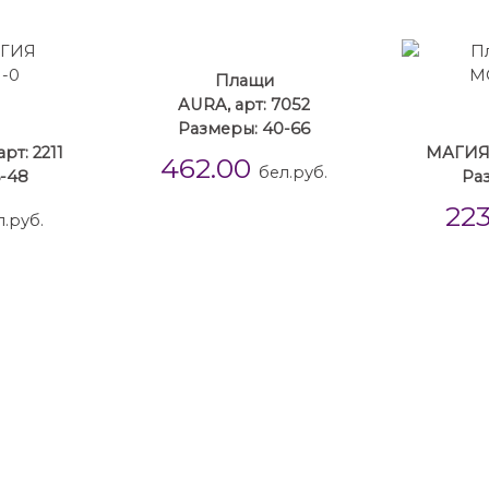
Плащи
AURA, арт: 7052
Размеры: 40-66
т: 2211
МАГИЯ 
462.00
бел.руб.
6-48
Ра
22
л.руб.