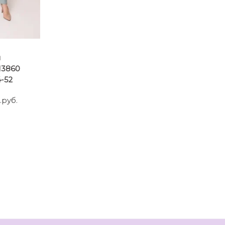
ы
 13860
-52
.руб.