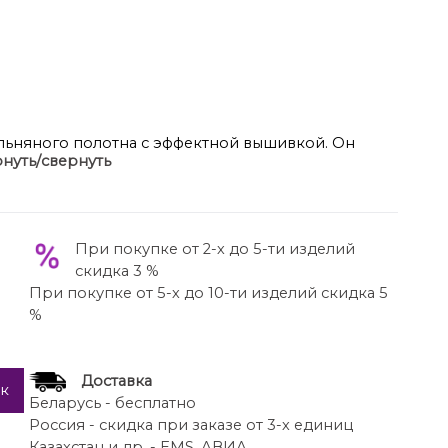
льняного полотна с эффектной вышивкой. Он
нуть/свернуть
й образ, подчёркивая все ваши достоинства и
рые вам хотелось бы скрыть.
ле на эластичном поясе с наклонными боковыми
тавками по боковому шву из вышитого полотна.
При покупке от 2-х до 5-ти изделий
линией плеча, рукав свободный, круглый вырез
скидка 3 %
ая вставка по центру переда.
При покупке от 5-х до 10-ти изделий скидка 5
кой- каплей. Низ изделия – разноуровневый.
%
юк около 104 см.
узы около 67 см.
 рукава 12 см.
Доставка
ик
Беларусь - бесплатно
Россия - скидка при заказе от 3-х единиц
Казахстан и др. - EMS, АВИА