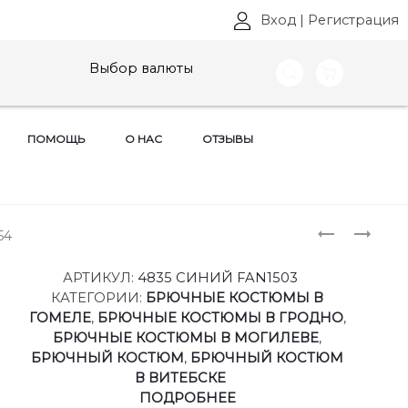
Вход
|
Регистрация
Выбор валюты
ПОМОЩЬ
О НАС
ОТЗЫВЫ
Produ
ПЛАТЬЯ
КОСТЮМ
54
АНАСТАС
БЕЛЭЛЬС
naviga
МАК
,
АРТИКУЛ:
4835 СИНИЙ FAN1503
,
АРТ:
КАТЕГОРИИ:
БРЮЧНЫЕ КОСТЮМЫ В
АРТ:
412+586
ГОМЕЛЕ
,
БРЮЧНЫЕ КОСТЮМЫ В ГРОДНО
,
1163
РАЗМЕРЫ
БРЮЧНЫЕ КОСТЮМЫ В МОГИЛЕВЕ
,
РАЗМЕРЫ
46-
БРЮЧНЫЙ КОСТЮМ
,
БРЮЧНЫЙ КОСТЮМ
50-
62
В ВИТЕБСКЕ
60
ПОДРОБНЕЕ