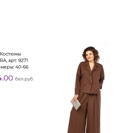
Костюмы
A, арт: 9271
змеры: 40-66
4.00
бел.руб.