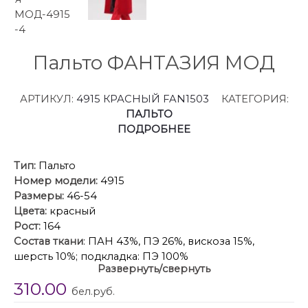
Пальто ФАНТАЗИЯ МОД
АРТИКУЛ:
4915 КРАСНЫЙ FAN1503
КАТЕГОРИЯ:
ПАЛЬТО
ПОДРОБНЕЕ
Тип:
Пальто
Номер модели:
4915
Размеры:
46-54
Цвета:
красный
Рост:
164
Состав ткани
: ПАН 43%, ПЭ 26%, вискоза 15%,
шерсть 10%; подкладка: ПЭ 100%
Развернуть/свернуть
Описание
: Ярко-красный – классический цвет,
310.00
который никогда не выходит из моды, но в
бел.руб.
последнее время модные инфлюэнсеры вновь