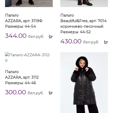
Пальто
Пальто
AZZARA, арт: 3119Ф
Beautiful&Free, арт: 7014
Размеры: 44-54
коричнево-песочный
Размеры: 44-52
344.00
Выбрать
бел.руб.
430.00
...
Вы
бел.руб.
...
Пальто
AZZARA, арт: 3112
Размеры: 44-46
300.00
Выбрать
бел.руб.
...