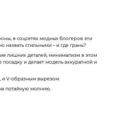
роны, в соцсетях модных блогеров эти
о назвать стильными – и где грань?
вие лишних деталей, минимализм в этом
ую посадку и делает модель аккуратной и
 и V-образным вырезом.
 на потайную молнию.