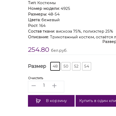
Тип:
Костюмы
Номер модели:
4925
Размеры:
48-54
Цвета:
бежевый
Рост:
164
Состав ткани
: вискоза 75%, полиэстер 25%
Описание
: Трикотажный костюм, остаётся 
Развер
одной стороны, в соцсетях модных блогер
254.80
прописались, с другой, некоторые модели и
бел.руб.
где грань?
Что отличает современный трикотажный
отсутствие лишних деталей, минимализм 
Размер
48
50
52
54
“воздух”, т.е. некоторый объём, который д
и
Очистить
Свободный джемпер с заниженной лини
Количество
образ
Юбка прямая, длины миди, на эластичном
В корзину
Купить в один кл
Длина джем
Длина рукава 