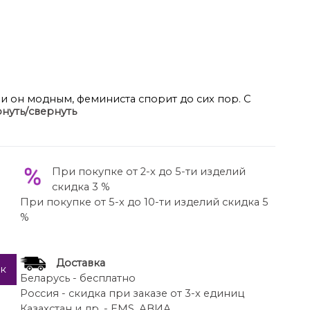
ли он модным, феминиста спорит до сих пор. С
нуть/свернуть
ов эти удобные комплекты буквально
з трикотажа ой, как сложно назвать стильными – и
 костюм от его неактуальной версии? Первое –
При покупке от 2-х до 5-ти изделий
в этом вопросе – наше всё. Второе – у него есть
скидка 3 %
аёт свободную посадку и делает модель аккуратной
При покупке от 5-х до 10-ти изделий скидка 5
 дорогой.
%
ей плеча, рукавом, расширенным к низу, и V-
ным вырезом.
 поясе, с застёжкой в боковом шве на потайную
Доставка
молнию.
ик
Беларусь - бесплатно
пера около 67 см.
Россия - скидка при заказе от 3-х единиц
с плечом около 74 см.
Казахстан и др. - EMS, АВИА