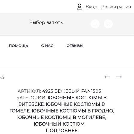
Вход
|
Регистрация
Выбор валюты
ПОМОЩЬ
О НАС
ОТЗЫВЫ
Produ
ПЛАТЬЯ
ПЛАТЬЯ
54
ROMANOV
ФАНТАЗИ
naviga
STYLE,
МОД,
АРТИКУЛ:
4925 БЕЖЕВЫЙ FAN1503
АРТ:
АРТ:
КАТЕГОРИИ:
ЮБОЧНЫЕ КОСТЮМЫ В
1-
4948
ВИТЕБСКЕ
,
ЮБОЧНЫЕ КОСТЮМЫ В
1948
РАЗМЕРЫ
ГОМЕЛЕ
,
ЮБОЧНЫЕ КОСТЮМЫ В ГРОДНО
,
РАЗМЕРЫ
42-
ЮБОЧНЫЕ КОСТЮМЫ В МОГИЛЕВЕ
,
50
48
ЮБОЧНЫЙ КОСТЮМ
ПОДРОБНЕЕ