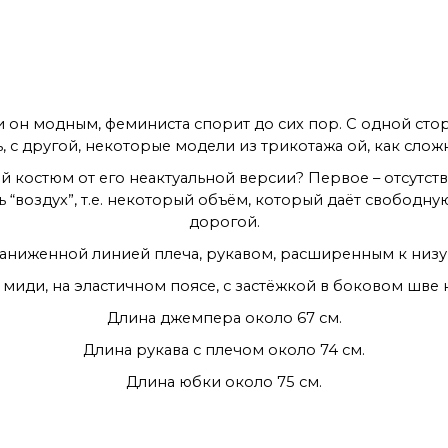
и он модным, феминиста спорит до сих пор. С одной сто
с другой, некоторые модели из трикотажа ой, как сложн
 костюм от его неактуальной версии? Первое – отсутст
ть “воздух”, т.е. некоторый объём, который даёт свободн
дорогой.
аниженной линией плеча, рукавом, расширенным к низу,
миди, на эластичном поясе, с застёжкой в боковом шве
Длина джемпера около 67 см.
Длина рукава с плечом около 74 см.
Длина юбки около 75 см.