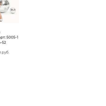
ы
т: 5005-1
-52
.руб.