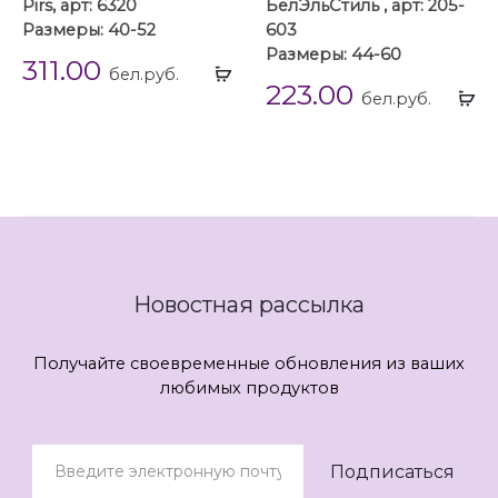
Pirs, арт: 6320
БелЭльСтиль , арт: 205-
Размеры: 40-52
603
Размеры: 44-60
311.00
Выбрать
бел.руб.
223.00
...
Вы
бел.руб.
...
Новостная рассылка
Получайте своевременные обновления из ваших
любимых продуктов