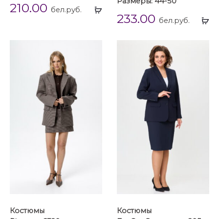
Размеры: 44-50
210.00
Выбрать
бел.руб.
233.00
...
Вы
бел.руб.
...
Костюмы
Костюмы