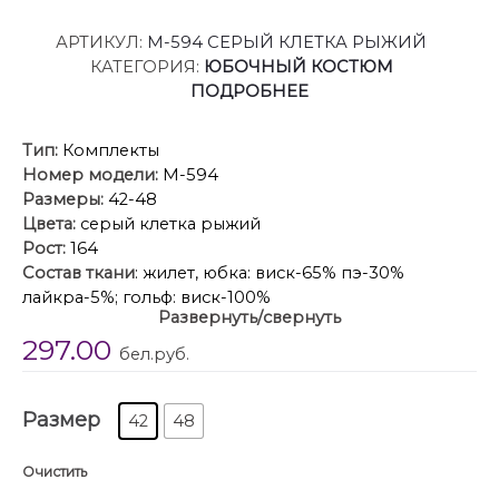
АРТИКУЛ:
М-594 СЕРЫЙ КЛЕТКА РЫЖИЙ
КАТЕГОРИЯ:
ЮБОЧНЫЙ КОСТЮМ
ПОДРОБНЕЕ
Тип:
Комплекты
Номер модели:
М-594
Размеры:
42-48
Цвета:
серый клетка рыжий
Рост:
164
Состав ткани
: жилет, юбка: виск-65% пэ-30%
лайкра-5%; гольф: виск-100%
Развернуть/свернуть
Описание
: Комплект из 3-х предметов. Жилет
297.00
прилегающего силуэта, короткий, на подкладке.
бел.руб.
Двухбортная застежка на петли-пуговицы.
Акцентный широкий воротник и лацканы. Юбка на
Размер
подкладке с завышенной линией талии, верхний
42
48
край юбки на обтачке, зауженного к низу силуэта, с
потайной молнией и шлицей в задних половинках.
Очистить
Гольф полуприлегающего силуэта в рубчик “лапша”.