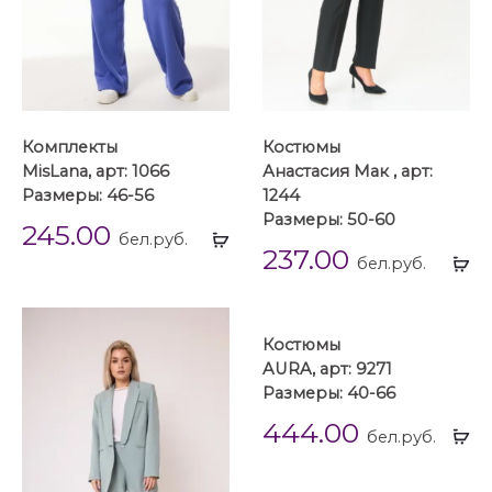
Комплекты
Костюмы
MisLana, арт: 1066
Анастасия Мак , арт:
Размеры: 46-56
1244
Размеры: 50-60
245.00
Выбрать
бел.руб.
237.00
...
Вы
бел.руб.
...
Костюмы
AURA, арт: 9271
Размеры: 40-66
444.00
Вы
бел.руб.
...