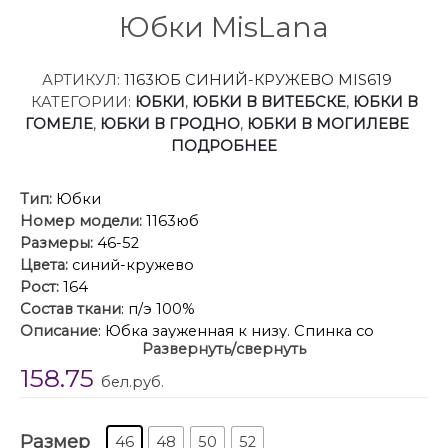
Юбки MisLana
АРТИКУЛ:
1163ЮБ СИНИЙ-КРУЖЕВО MIS619
КАТЕГОРИИ:
ЮБКИ
,
ЮБКИ В ВИТЕБСКЕ
,
ЮБКИ В
ГОМЕЛЕ
,
ЮБКИ В ГРОДНО
,
ЮБКИ В МОГИЛЕВЕ
ПОДРОБНЕЕ
Тип:
Юбки
Номер модели:
1163юб
Размеры:
46-52
Цвета:
синий-кружево
Рост:
164
Состав ткани
: п/э 100%
Описание
: Юбка зауженная к низу. Спинка со
Развернуть/свернуть
средним швом, заканчивающимся разрезом,
158.75
застежка на тесьму молнию в среднем шве спинки.
бел.руб.
Верхний срез обработан обтачкой. Юбка на
подкладке
Размер
46
48
50
52