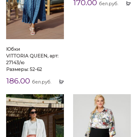
170.00
Вы
бел.руб.
...
Юбки
VITTORIA QUEEN, арт:
27143/ю
Размеры: 52-62
186.00
Выбрать
бел.руб.
...