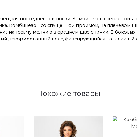
ачен для повседневной носки. Комбинезон слегка прит
ика. Комбинезон со спущенной проймой, на плечевом шв
жка на тесьму молнию в среднем шве спинки. В боковых
ный декорированный пояс, фиксирующийся на талии в 2
Похожие товары