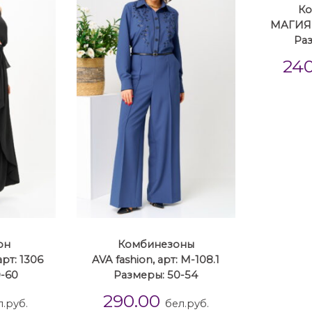
Ко
МАГИЯ 
Раз
24
он
Комбинезоны
рт: 1306
AVA fashion, арт: М-108.1
-60
Размеры: 50-54
290.00
л.руб.
бел.руб.