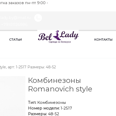
ка заказов пн-пт 9:00 -
llady.by@mail.ru
+79101126986
СТАТЬИ
КОНТАКТЫ
e, арт: 1-2517 Размеры: 48-52
Комбинезоны
Romanovich style
Тип:
Комбинезоны
Номер модели:
1-2517
Размеры:
48-52