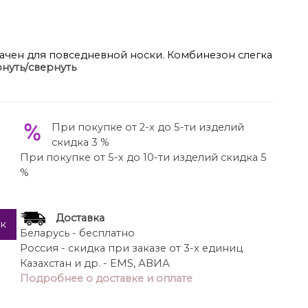
ачен для повседневной носки. Комбинезон слегка
нуть/свернуть
ина с V-образным вырезом, обточная без
мой, на плечевом шве обработана кулиса со
ва. Застёжка на тесьму молнию в среднем шве
бёдер обработаны карманы. К комбинезону
При покупке от 2-х до 5-ти изделий
с, фиксирующийся на талии в 2-е надстрочные
скидка 3 %
 горловины 30 см
При покупке от 5-х до 10-ти изделий скидка 5
%
Доставка
ик
Беларусь - бесплатно
Россия - скидка при заказе от 3-х единиц
Казахстан и др. - EMS, АВИА
Подробнее о доставке и оплате