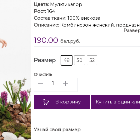
Цвета:
Мультикалор
Рост:
164
Состав ткани
: 100% вискоза
Описание
: Комбинезон женский, предназн
Развер
приталенный с широкими брюками. Горлов
190.00
воротника. Комбинезон со спущенной прой
бел.руб.
шнуром, регулирующим длину плечевого ш
спинки. В боковых швах на уровне линии 
прилагается съёмный декорированный поя
Размер
48
50
52
шлёвки по боковым швам. Длина рукава от
Очистить
Количество
В корзину
Купить в один кл
Узнай свой размер