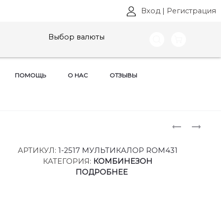
Вход
|
Регистрация
Выбор валюты
ПОМОЩЬ
О НАС
ОТЗЫВЫ
Produ
ПЛАТЬЯ
ПЛАТЬЯ
ROMANOV
ROMANOV
naviga
STYLE,
STYLE,
АРТИКУЛ:
1-2517 МУЛЬТИКАЛОР ROM431
АРТ:
АРТ:
КАТЕГОРИЯ:
КОМБИНЕЗОН
1-
1-
ПОДРОБНЕЕ
2515
2563
РАЗМЕРЫ
РАЗМЕРЫ
52-
52-
56
56