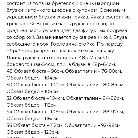
состоит из топа на бретелях и очень нарядной
блузки из тонкого шифона с купоном. Основным
украшением блузки служит рукав. Рукав состоит из
трех частей. Верхняя часть рукава реглан, по
средней части рукава идет два фигурных подреза
со сборкой. Заканчивается рукав резинкой. Блуза
свободного кроя. Горловина-стойка. По переду
обработан разрез и завязывается на завязку.
Длина рукава от горловины в 48р-71см. От
бокового шва-54см, длина блузы в 48р-64см.
48 Обхват бюста – 96см, Обхват талии – 76-80см,
Обхват бёдер – 104см.
50 Обхват бюста – 100см, Обхват талии – 80-84см,
Обхват бёдер – 108см.
52 Обхват бюста – 104см, Обхват талии – 84-88см,
Обхват бёдер – 112см.
54 Обхват бюста – 108см, Обхват талии – 88-92см,
Обхват бёдер – 116см.
56 Обхват бюста – 112см, Обхват талии – 92-96см,
Обхват бёдер – 120см.