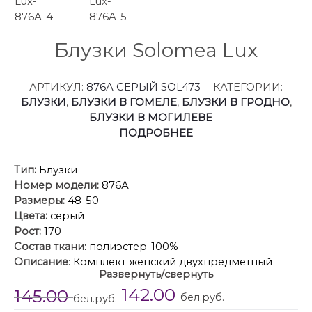
Блузки Solomea Lux
АРТИКУЛ:
876А СЕРЫЙ SOL473
КАТЕГОРИИ:
БЛУЗКИ
,
БЛУЗКИ В ГОМЕЛЕ
,
БЛУЗКИ В ГРОДНО
,
БЛУЗКИ В МОГИЛЕВЕ
ПОДРОБНЕЕ
Тип:
Блузки
Номер модели:
876А
Размеры:
48-50
Цвета:
серый
Рост:
170
Состав ткани
: полиэстер-100%
Описание
: Комплект женский двухпредметный
Развернуть/свернуть
состоит из топа на бретелях и очень нарядной
142.00
145.00
блузки из тонкого шифона с купоном. Основным
бел.руб.
бел.руб.
украшением блузки служит рукав. Рукав состоит из