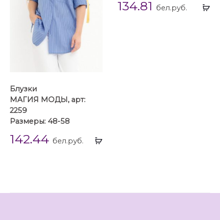
134.81
Вы
бел.руб.
...
Блузки
МАГИЯ МОДЫ, арт:
2259
Размеры: 48-58
142.44
Выбрать
бел.руб.
...