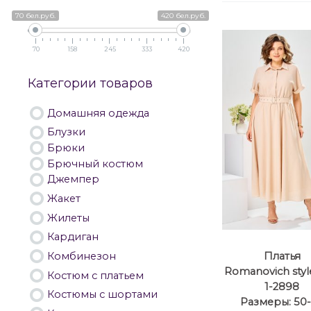
70 бел.руб.
420 бел.руб.
70
158
245
333
420
Категории товаров
Домашняя одежда
Блузки
Брюки
Брючный костюм
Джемпер
Жакет
Жилеты
Кардиган
Комбинезон
Платья
Romanovich style
Костюм с платьем
1-2898
Костюмы с шортами
Размеры: 50