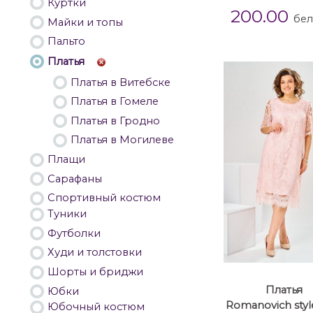
Куртки
200.00
бел
Майки и топы
Пальто
Платья
Платья в Витебске
Платья в Гомеле
Платья в Гродно
Платья в Могилеве
Плащи
Сарафаны
Спортивный костюм
Туники
Футболки
Худи и толстовки
Шорты и бриджи
Платья
Юбки
Romanovich style
Юбочный костюм