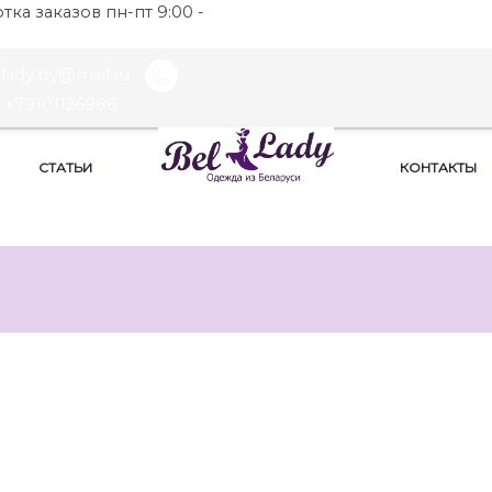
ка заказов пн-пт 9:00 -
llady.by@mail.ru
+79101126986
СТАТЬИ
КОНТАКТЫ