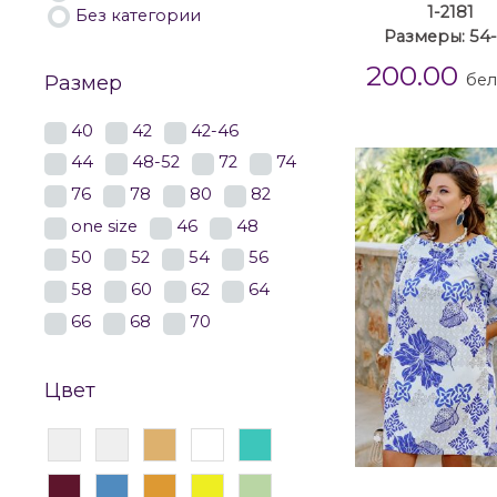
1-2181
Без категории
Размеры: 54
200.00
бел
Размер
40
42
42-46
44
48-52
72
74
76
78
80
82
one size
46
48
50
52
54
56
58
60
62
64
66
68
70
Цвет