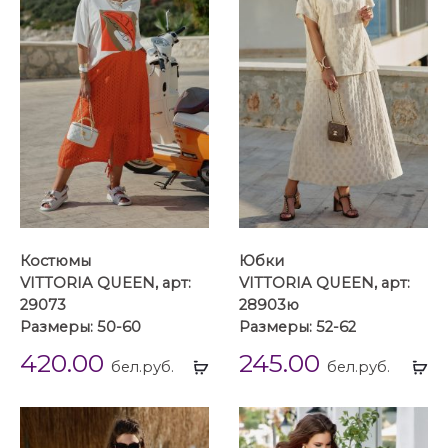
Костюмы
Юбки
VITTORIA QUEEN, арт:
VITTORIA QUEEN, арт:
29073
28903ю
Размеры: 50-60
Размеры: 52-62
420.00
245.00
Выбрать
Вы
бел.руб.
бел.руб.
...
...