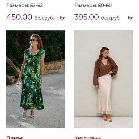
Размеры: 52-62
Размеры: 50-60
450.00
395.00
Выбрать
Вы
бел.руб.
бел.руб.
...
...
Платья
Кардиганы