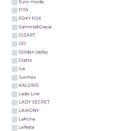
Euro-moda
FITA
FOXY FOX
Gamma&Gracia
GIZART
GO
Golden Valley
Gratto
Iva
Jurimex
KALORIS
Ladis Line
LADY SECRET
LAIKONY
LaKona
LeNata