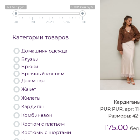
40 бел.руб.
5 018 бел.руб.
40
1 285
2 529
3 774
5 018
Категории товаров
Домашняя одежда
Блузки
Брюки
Брючный костюм
Джемпер
Жакет
Жилеты
Кардиган
Кардиган
PUR PUR, арт: 11
Комбинезон
Размеры: 42
Костюм с платьем
175.00
бел.
Костюмы с шортами