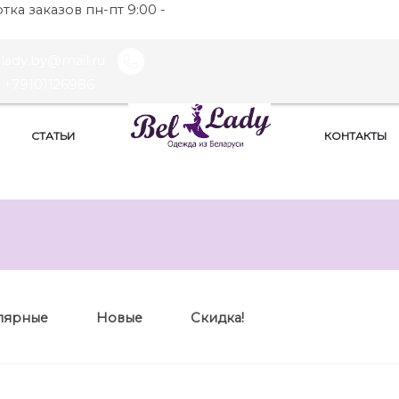
ка заказов пн-пт 9:00 -
llady.by@mail.ru
+79101126986
СТАТЬИ
КОНТАКТЫ
лярные
Новые
Скидка!