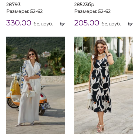
28793
28523бр
Размеры: 52-62
Размеры: 52-62
330.00
205.00
Выбрать
Вы
бел.руб.
бел.руб.
...
...