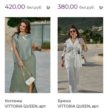
420.00
380.00
Выбрать
Вы
бел.руб.
бел.руб.
...
...
Костюмы
Брюки
VITTORIA QUEEN, арт:
VITTORIA QUEEN, арт: