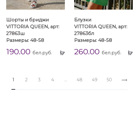
Шорты и бриджи
Блузки
VITTORIA QUEEN, арт:
VITTORIA QUEEN, арт:
27863ш
27863бл
Размеры: 48-58
Размеры: 48-58
190.00
260.00
Выбрать
Вы
бел.руб.
бел.руб.
...
...
1
2
3
4
…
48
49
50