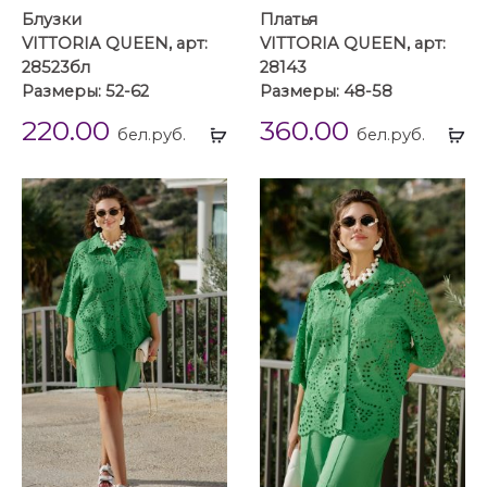
Блузки
Платья
VITTORIA QUEEN, арт:
VITTORIA QUEEN, арт:
28523бл
28143
Размеры: 52-62
Размеры: 48-58
220.00
360.00
Выбрать
Вы
бел.руб.
бел.руб.
...
...