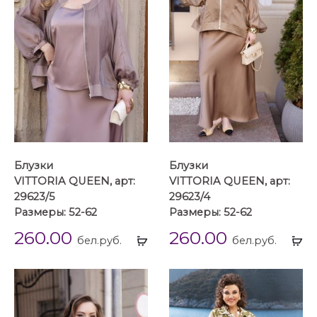
Блузки
Блузки
VITTORIA QUEEN, арт:
VITTORIA QUEEN, арт:
29623/5
29623/4
Размеры: 52-62
Размеры: 52-62
260.00
260.00
Выбрать
Вы
бел.руб.
бел.руб.
...
...