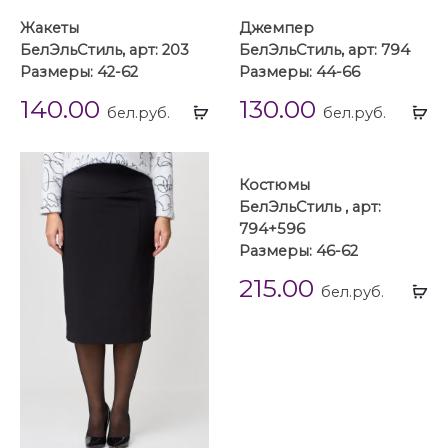
Жакеты
Джемпер
БелЭльСтиль, арт: 203
БелЭльСтиль, арт: 794
Размеры: 42-62
Размеры: 44-66
140.00
130.00
Выбрать
Вы
бел.руб.
бел.руб.
...
...
Костюмы
БелЭльСтиль , арт:
794+596
Размеры: 46-62
215.00
Вы
бел.руб.
...