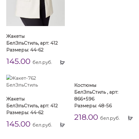
Жакеты
БелЭльСтиль, арт: 412
Размеры: 44-62
145.00
Выбрать
бел.руб.
...
Костюмы
БелЭльСтиль , арт:
Жакеты
866+596
БелЭльСтиль, арт: 412
Размеры: 48-56
Размеры: 44-62
218.00
Вы
бел.руб.
145.00
Выбрать
...
бел.руб.
...