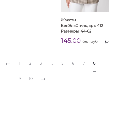
Жакеты
БелЭльСтиль, арт: 412
Размеры: 44-62
145.00
Вы
бел.руб.
...
1
2
3
…
5
6
7
8
9
10
Блузки
Брючный женский костюм с пиджаком