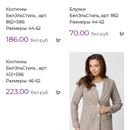
Костюмы
Блузки
БелЭльСтиль , арт:
БелЭльСтиль, арт: 862
862+586
Размеры: 44-62
Размеры: 44-62
70.00
Вы
бел.руб.
186.00
Выбрать
...
бел.руб.
...
Костюмы
БелЭльСтиль , арт:
412+596
Размеры: 46-62
223.00
Выбрать
бел.руб.
...