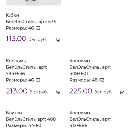
Юбки
БелЭльСтиль , арт: 536
Размеры: 46-62
113.00
Выбрать
бел.руб.
...
Костюмы
Костюмы
БелЭльСтиль , арт:
БелЭльСтиль , арт:
794+536
408+601
Размеры: 46-62
Размеры: 48-62
213.00
225.00
Выбрать
Вы
бел.руб.
бел.руб.
...
...
Блузки
Костюмы
БелЭльСтиль, арт: 408
БелЭльСтиль , арт:
Размеры: 44-60
412+586