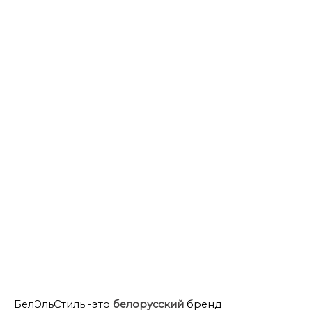
Деловые женские брючные костюмы
Джемперы 56 размера
Длинные женские джемпера
Классические юбки
Костюм женский двух предметный
Летние блузки
Летний брючный женский костюм
Прямые юбки
Удлиненные женские жакеты
Юбки 50 размера
БелЭльСтиль -это
белорусский
бренд