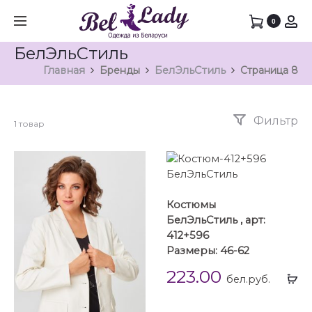
0
БелЭльСтиль
Главная
Бренды
БелЭльСтиль
Страница 8
Фильтр
1 товар
Костюмы
БелЭльСтиль , арт:
412+596
Размеры: 46-62
223.00
Вы
бел.руб.
...