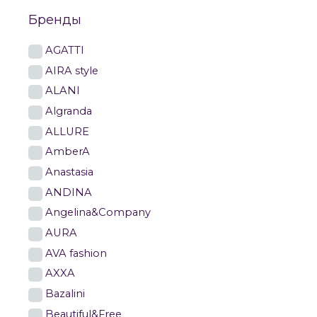
Бренды
AGATTI
AIRA style
ALANI
Algranda
ALLURE
AmberA
Anastasia
ANDINA
Angelina&Company
AURA
AVA fashion
AXXA
Bazalini
Beautiful&Free