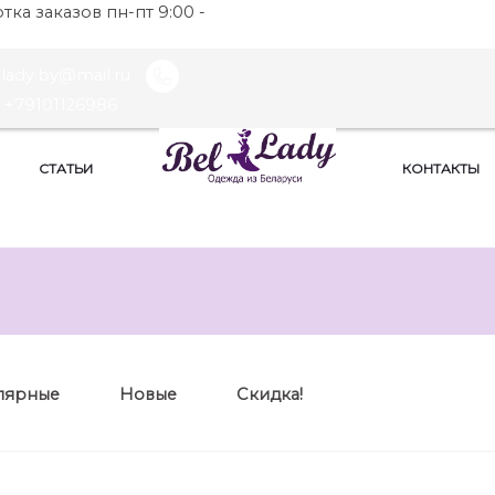
ка заказов пн-пт 9:00 -
llady.by@mail.ru
+79101126986
СТАТЬИ
КОНТАКТЫ
лярные
Новые
Скидка!