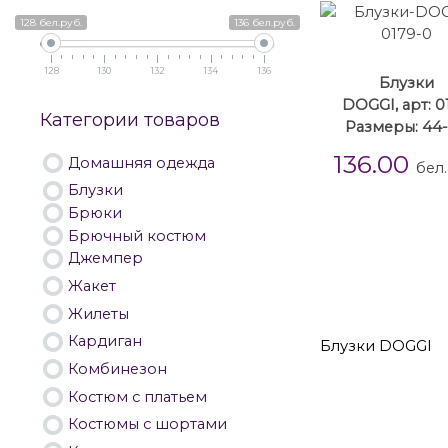
128 бел.руб.
136 бел.руб.
128
130
132
134
136
Блузки
DOGGI, арт: 0
Категории товаров
Размеры: 44
136.00
Домашняя одежда
бел.
Блузки
Брюки
Брючный костюм
Джемпер
Блузки
Блуз
Жакет
Жилеты
Кардиган
Блузки DOGGI
Комбинезон
Костюм с платьем
Костюмы с шортами