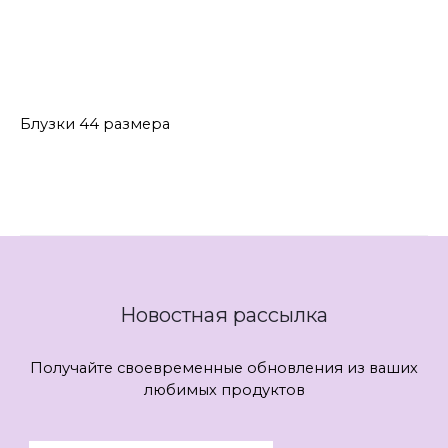
Блузки Kaloris
Блузки Pirs
Блузки ЛЮШе
Блузки ФАНТАЗИЯ МОД
Черные блузки
Блузки 44 размера
Новостная рассылка
Получайте своевременные обновления из ваших
любимых продуктов