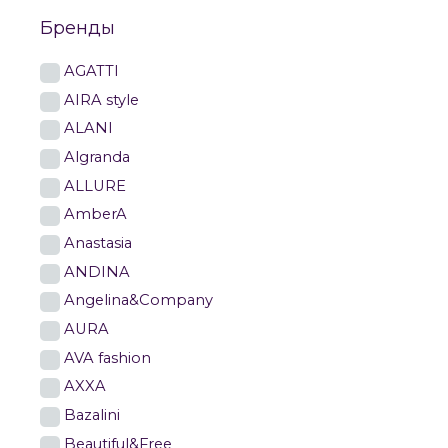
Бренды
AGATTI
AIRA style
ALANI
Algranda
ALLURE
AmberA
Anastasia
ANDINA
Angelina&Company
AURA
AVA fashion
AXXA
Bazalini
Beautiful&Free