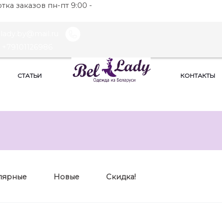
ка заказов пн-пт 9:00 -
llady.by@mail.ru
+79101126986
СТАТЬИ
КОНТАКТЫ
лярные
Новые
Скидка!