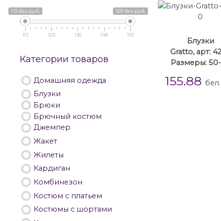
113 бел.руб.
159 бел.руб.
113
125
136
148
159
Блузки
Gratto, арт: 4
Категории товаров
Размеры: 50
155.88
Домашняя одежда
бел.
Блузки
Брюки
Брючный костюм
Джемпер
Жакет
Жилеты
Кардиган
Комбинезон
Костюм с платьем
Костюмы с шортами