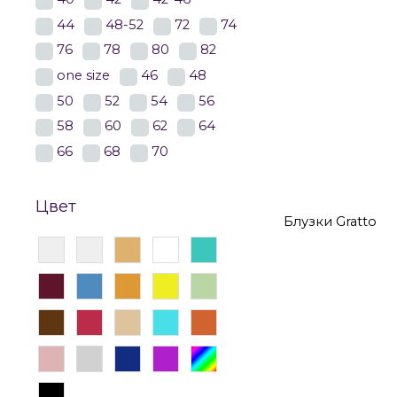
44
48-52
72
74
76
78
80
82
Блузки
Блуз
one size
46
48
50
52
54
56
Блузки 56 раз
58
60
62
64
Блузки 66 раз
66
68
70
Цвет
Блузки Gratto