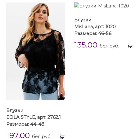
Блузки
MisLana, арт: 1020
Размеры: 46-56
135.00
Вы
бел.руб.
...
Блузки
EOLA STYLE, арт: 2762.1
Размеры: 44-48
197.00
Выбрать
бел.руб.