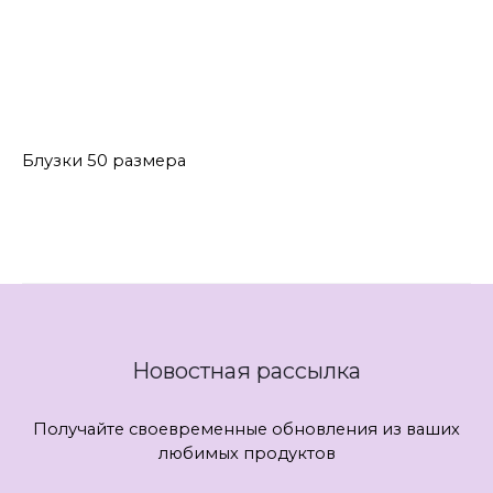
Блузки MisLana
Блузки Pirs
Блузки Лилиана
Блузки ЛЮШе
Блузки ФАНТАЗИЯ МОД
Блузки 50 размера
Новостная рассылка
Получайте своевременные обновления из ваших
любимых продуктов