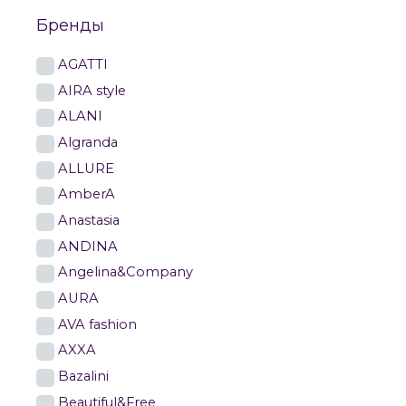
Бренды
AGATTI
AIRA style
ALANI
Algranda
ALLURE
AmberA
Anastasia
ANDINA
Angelina&Company
AURA
AVA fashion
AXXA
Bazalini
Beautiful&Free