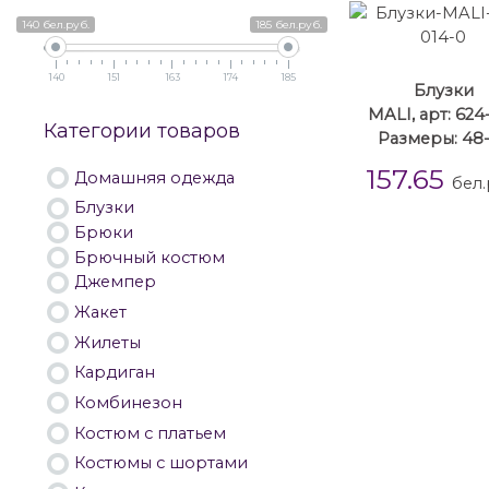
140 бел.руб.
185 бел.руб.
140
151
163
174
185
Блузки
MALI, арт: 624
Категории товаров
Размеры: 48
157.65
Домашняя одежда
бел.
Блузки
Брюки
Брючный костюм
Джемпер
Жакет
Жилеты
Кардиган
Комбинезон
Костюм с платьем
Костюмы с шортами