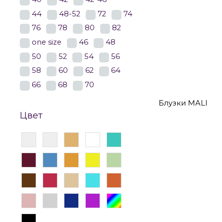
44
48-52
72
74
76
78
80
82
Блузки
Блуз
one size
46
48
50
52
54
56
Блузки 58 раз
58
60
62
64
66
68
70
Блузки MALI
Цвет