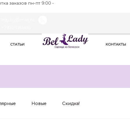
ка заказов пн-пт 9:00 -
llady.by@mail.ru
+79101126986
СТАТЬИ
КОНТАКТЫ
лярные
Новые
Скидка!