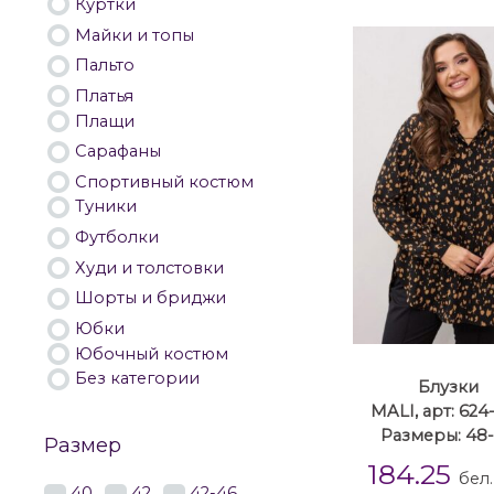
Куртки
Майки и топы
Пальто
Платья
Плащи
Сарафаны
Спортивный костюм
Туники
Футболки
Худи и толстовки
Шорты и бриджи
Юбки
Юбочный костюм
Без категории
Блузки
MALI, арт: 624
Размеры: 48
Размер
184.25
бел.
40
42
42-46