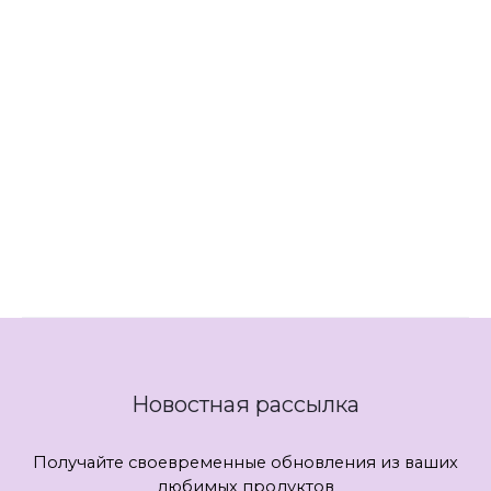
Платья 56 размера
Платья 58 размера
Платья 60 размера
Платья 62 размера
Платья DIAMANT
Платья MisLana
Платья VITTORIA QUEEN
Платья Лилиана
Платья ЛЮШе
Платья ФАНТАЗИЯ МОД
Новостная рассылка
Получайте своевременные обновления из ваших
любимых продуктов