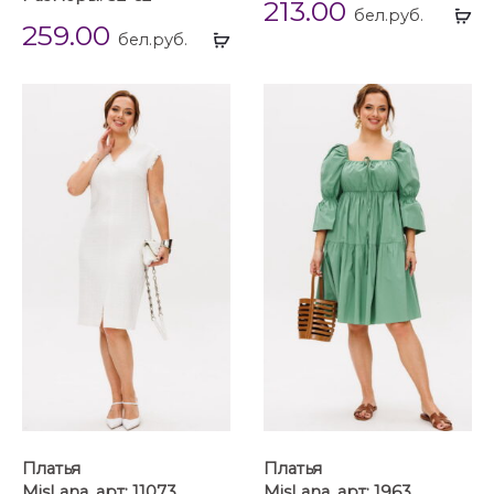
213.00
Вы
бел.руб.
259.00
Выбрать
...
бел.руб.
...
Платья
Платья
MisLana, арт: 11073
MisLana, арт: 1963