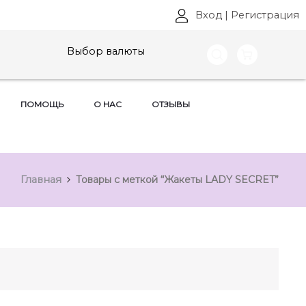
Вход
|
Регистрация
Выбор валюты
ПОМОЩЬ
О НАС
ОТЗЫВЫ
Главная
Товары с меткой “Жакеты LADY SECRET”