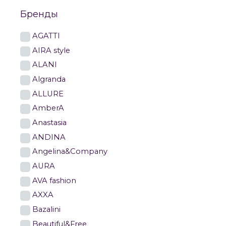
Бренды
AGATTI
AIRA style
ALANI
Algranda
ALLURE
AmberA
Anastasia
ANDINA
Angelina&Company
AURA
AVA fashion
AXXA
Bazalini
Beautiful&Free