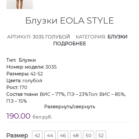
Блузки EOLA STYLE
АРТИКУЛ:
3035 ГОЛУБОЙ
КАТЕГОРИЯ:
БЛУЗКИ
ПОДРОБНЕЕ
Тип:
Блузки
Номер модели:
3035
Размеры:
42-52
Цвета:
голубой
Рост:
170
Состав ткани
: ВИС – 77%, ПЭ – 23%Топ: ВИС – 85%,
ПЭ – 15%
Развернуть/свернуть
Описание
: Блузка + топ. Блузка выполнена из креш-
190.00
органзы. Блузка прямого силуэта, длиной выше
бел.руб.
линии бедер. Перед и спинка цельные. Спереди
прорезь. Воротник-стойка, переходящий в бант.
Размер
Рукав втачной, одношовный, расширенный к низу
42
44
46
48
50
52