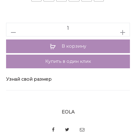
и присборенный. Низ рукава на притачной
манжете, застегивающейся на четыре пуговицы. В
комплект входит топ на регулируемых бретелях.
Перед и спинка топа цельные.
Количество
Длина блузки: р.42-46 – 70 см, р.48-52 – 71 см. Длина
рукава: р.42-46 – 71 см, р.48-52 – 72 см.
Гарантийный срок не установлен
В корзину
ГОСТ 25294 – 2003
Купить в один клик
Узнай свой размер
EOLA
SHARE