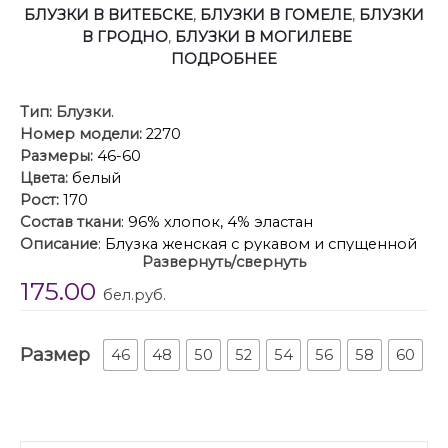
БЛУЗКИ В ВИТЕБСКЕ
,
БЛУЗКИ В ГОМЕЛЕ
,
БЛУЗКИ
В ГРОДНО
,
БЛУЗКИ В МОГИЛЕВЕ
ПОДРОБНЕЕ
Тип:
Блузки
.
Номер модели:
2270
Размеры:
46-60
Цвета:
белый
Рост:
170
Состав ткани
: 96% хлопок, 4% эластан
Описание
: Блузка женская с рукавом и спущенной
Развернуть/свернуть
линией плеча длиной за линию бедра. По переду
175.00
блузки обработана отрезная кокетка. Накладной
бел.руб.
карман расположен правой части полочки с
декоративным элементом. По спинке блузки
Размер
обработана отрезная кокетка. Рукав втачной
46
48
50
52
54
56
58
60
рубашечный одношовный. Низ рукава со складкой,
обработан притачной разъемной манжетой,
застегивающаяся на петлю и пуговицу. В разрезе
рукава пришита пата, застегивающаяся на пуговицу.