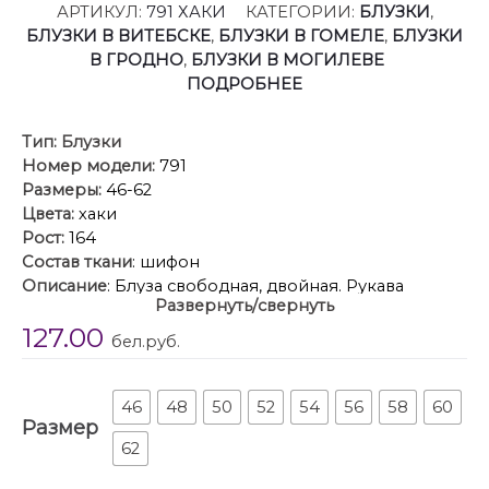
АРТИКУЛ:
791 ХАКИ
КАТЕГОРИИ:
БЛУЗКИ
,
БЛУЗКИ В ВИТЕБСКЕ
,
БЛУЗКИ В ГОМЕЛЕ
,
БЛУЗКИ
В ГРОДНО
,
БЛУЗКИ В МОГИЛЕВЕ
ПОДРОБНЕЕ
Тип:
Блузки
Номер модели:
791
Размеры:
46-62
Цвета:
хаки
Рост:
164
Состав ткани
: шифон
Описание
: Блуза свободная, двойная. Рукава
Развернуть/свернуть
реглан, по низу со сборкой на резинку. V-образный
127.00
вырез. Горловина со сборкой на кулису.
бел.руб.
46
48
50
52
54
56
58
60
Размер
62