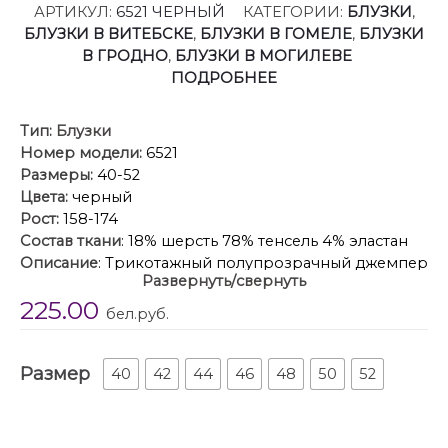
АРТИКУЛ:
6521 ЧЕРНЫЙ
КАТЕГОРИИ:
БЛУЗКИ
,
БЛУЗКИ В ВИТЕБСКЕ
,
БЛУЗКИ В ГОМЕЛЕ
,
БЛУЗКИ
В ГРОДНО
,
БЛУЗКИ В МОГИЛЕВЕ
ПОДРОБНЕЕ
Тип:
Блузки
Номер модели:
6521
Размеры:
40-52
Цвета:
черный
Рост:
158-174
Состав ткани
: 18% шерсть 78% тенсель 4% эластан
Описание
: Трикотажный полупрозрачный джемпер
Развернуть/свернуть
со съемным шарфиком.
225.00
Детали: джемпер укороченный, приталенный
бел.руб.
силуэт, глубокий вырез горловины переда, втачные
удлиненные рукава с плечевыми накладками.
Размер
Длина джемпера по спинке около 46 см в
40
42
44
46
48
50
52
размерах 40-46 и около 48,5 см в размерах 48-52,
длина рукава около 64 см.