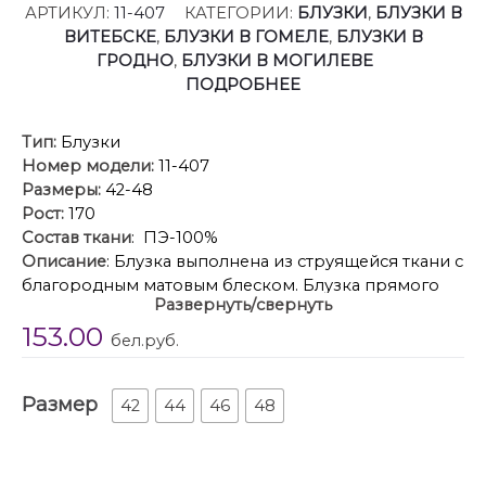
АРТИКУЛ:
11-407
КАТЕГОРИИ:
БЛУЗКИ
,
БЛУЗКИ В
ВИТЕБСКЕ
,
БЛУЗКИ В ГОМЕЛЕ
,
БЛУЗКИ В
ГРОДНО
,
БЛУЗКИ В МОГИЛЕВЕ
ПОДРОБНЕЕ
Тип:
Блузки
Номер модели:
11-407
Размеры:
42-48
Рост:
170
Состав ткани
: ПЭ-100%
Описание
: Блузка выполнена из струящейся ткани с
благородным матовым блеском. Блузка прямого
Развернуть/свернуть
кроя, горловина с рубашечным воротником на
153.00
отрезной стойке, центральная застежка на петли и
бел.руб.
пуговицы. Рукава втачные с манжетами с застежкой
на пуговицы. Низ с фигурными разрезами в
Размер
боковых швах.
42
44
46
48