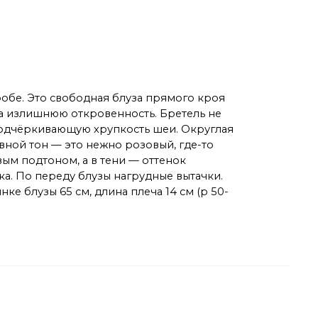
робе. Это свободная блуза прямого кроя
на излишнюю откровенность. Бретель не
подчёркивающую хрупкость шеи. Округлая
вной тон — это нежно розовый, где-то
ым подтоном, а в тени — оттенок
а. По переду блузы нагрудные вытачки.
е блузы 65 см, длина плеча 14 см (р 50-