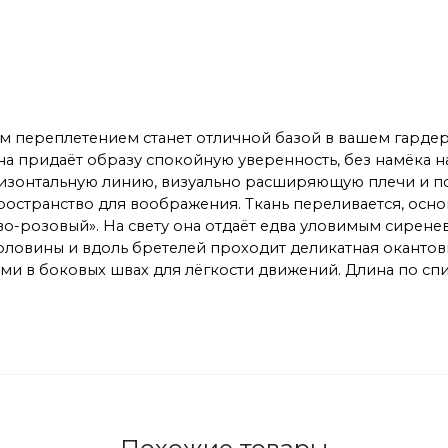
сным переплетением станет отличной базой в вашем гарде
на придаёт образу спокойную уверенность, без намёка 
горизонтальную линию, визуально расширяющую плечи и 
ространство для воображения. Ткань переливается, осно
о-розовый». На свету она отдаёт едва уловимым сиренев
ловины и вдоль бретелей проходит деликатная окантовк
 в боковых швах для лёгкости движений. Длина по спинк