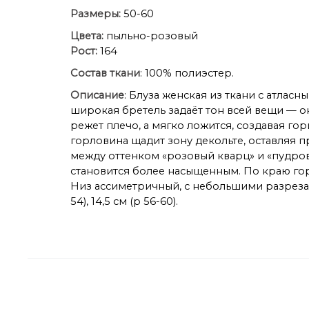
Размеры:
50-60
Цвета:
пыльно-розовый
Рост:
164
Состав ткани
: 100% полиэстер.
Описание
: Блуза женская из ткани с атла
широкая бретель задаёт тон всей вещи — о
режет плечо, а мягко ложится, создавая 
горловина щадит зону декольте, оставляя п
между оттенком «розовый кварц» и «пудров
становится более насыщенным. По краю гор
Низ ассиметричный, с небольшими разрезами
54), 14,5 см (р 56-60).