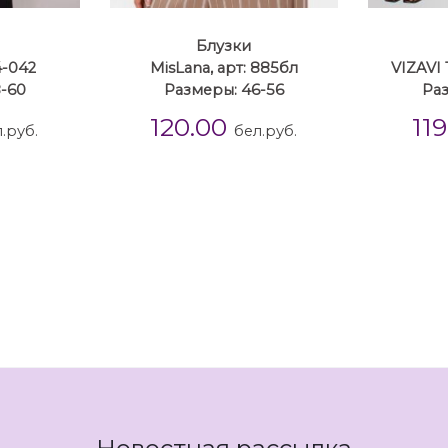
Блузки
4-042
MisLana, арт: 885бл
VIZAVI 
8-60
Размеры: 46-56
Раз
120.00
11
.руб.
бел.руб.