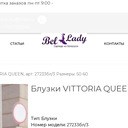
ка заказов пн-пт 9:00 -
llady.by@mail.ru
+79101126986
СТАТЬИ
КОНТАКТЫ
RIA QUEEN, арт: 27233бл/3 Размеры: 50-60
Блузки VITTORIA QUE
Тип:
Блузки
Номер модели:
27233бл/3