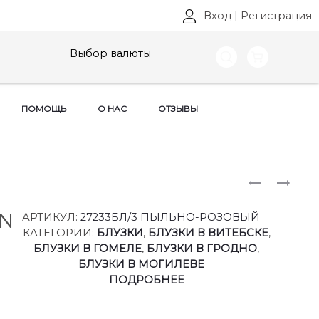
Вход
|
Регистрация
Выбор валюты
ПОМОЩЬ
О НАС
ОТЗЫВЫ
Produ
КОСТЮМ
БЛУЗКИ
VITTORIA
VITTORIA
naviga
QUEEN,
QUEEN,
EN
АРТИКУЛ:
27233БЛ/3 ПЫЛЬНО-РОЗОВЫЙ
АРТ:
АРТ:
КАТЕГОРИИ:
БЛУЗКИ
,
БЛУЗКИ В ВИТЕБСКЕ
,
29313
27233БЛ/4
БЛУЗКИ В ГОМЕЛЕ
,
БЛУЗКИ В ГРОДНО
,
РАЗМЕРЫ
РАЗМЕРЫ
БЛУЗКИ В МОГИЛЕВЕ
48-
50-
ПОДРОБНЕЕ
58
60