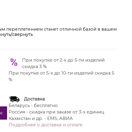
сным переплетением станет отличной базой в вашем
нуть/свернуть
кроя широкая бретель задаёт тон всей вещи — она
ез намёка на излишнюю откровенность. Бретель
ая горизонтальную линию, визуально расширяющую
круглая горловина щадит зону декольте,
При покупке от 2-х до 5-ти изделий
Ткань переливается, основной тон — это нежно
скидка 3 %
кварц» и «пудрово-розовый». На свету она отдаёт
При покупке от 5-х до 10-ти изделий скидка 5
ени — оттенок становится более насыщенным. По
%
т деликатная окантовка. По переду блузы
 небольшими разрезами в боковых швах для
 см, длина плеча 14 см (р 50-54), 14,5 см (р 56-
Доставка
Беларусь - бесплатно
Россия - скидка при заказе от 3-х единиц
ик
Казахстан и др. - EMS, АВИА
Подробнее о доставке и оплате