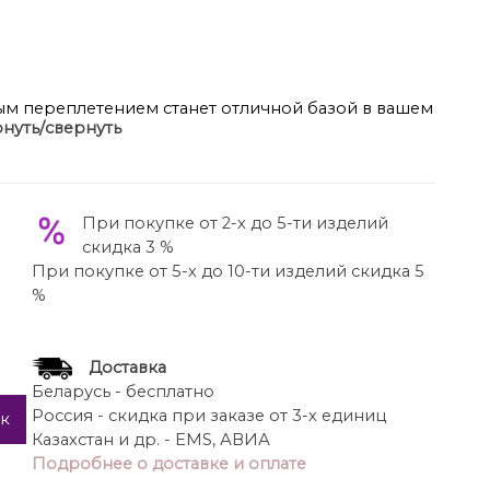
сным переплетением станет отличной базой в вашем
нуть/свернуть
кроя широкая бретель задаёт тон всей вещи — она
ез намёка на излишнюю откровенность. Бретель
ая горизонтальную линию, визуально расширяющую
круглая горловина щадит зону декольте,
При покупке от 2-х до 5-ти изделий
Ткань переливается, основной тон — это нежно
скидка 3 %
кварц» и «пудрово-розовый». На свету она отдаёт
При покупке от 5-х до 10-ти изделий скидка 5
ени — оттенок становится более насыщенным. По
%
т деликатная окантовка. По переду блузы
 небольшими разрезами в боковых швах для
 см, длина плеча 14 см (р 50-54), 14,5 см (р 56-
Доставка
Беларусь - бесплатно
Россия - скидка при заказе от 3-х единиц
ик
Казахстан и др. - EMS, АВИА
Подробнее о доставке и оплате