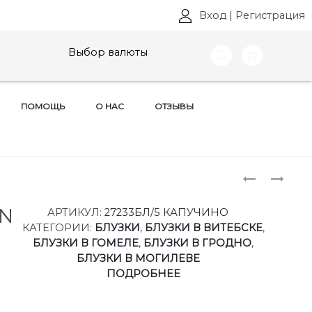
Вход
|
Регистрация
Выбор валюты
ПОМОЩЬ
О НАС
ОТЗЫВЫ
Produ
БЛУЗКИ
ЮБКИ
VITTORIA
VITTORIA
naviga
QUEEN,
QUEEN,
EN
АРТИКУЛ:
27233БЛ/5 КАПУЧИНО
АРТ:
АРТ:
КАТЕГОРИИ:
БЛУЗКИ
,
БЛУЗКИ В ВИТЕБСКЕ
,
27233БЛ/4
27233Ю/3
БЛУЗКИ В ГОМЕЛЕ
,
БЛУЗКИ В ГРОДНО
,
РАЗМЕРЫ
РАЗМЕРЫ
БЛУЗКИ В МОГИЛЕВЕ
50-
50-
ПОДРОБНЕЕ
60
60