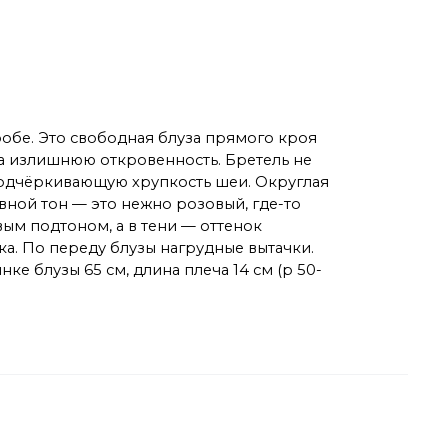
робе. Это свободная блуза прямого кроя
на излишнюю откровенность. Бретель не
подчёркивающую хрупкость шеи. Округлая
вной тон — это нежно розовый, где-то
ым подтоном, а в тени — оттенок
а. По переду блузы нагрудные вытачки.
е блузы 65 см, длина плеча 14 см (р 50-