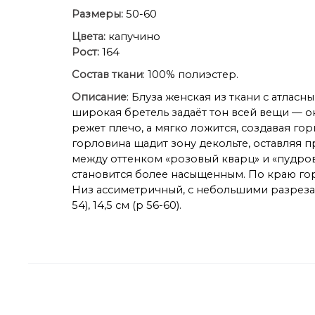
Размеры:
50-60
Цвета:
капучино
Рост:
164
Состав ткани
: 100% полиэстер.
Описание
: Блуза женская из ткани с атла
широкая бретель задаёт тон всей вещи — о
режет плечо, а мягко ложится, создавая 
горловина щадит зону декольте, оставляя п
между оттенком «розовый кварц» и «пудров
становится более насыщенным. По краю гор
Низ ассиметричный, с небольшими разрезами
54), 14,5 см (р 56-60).