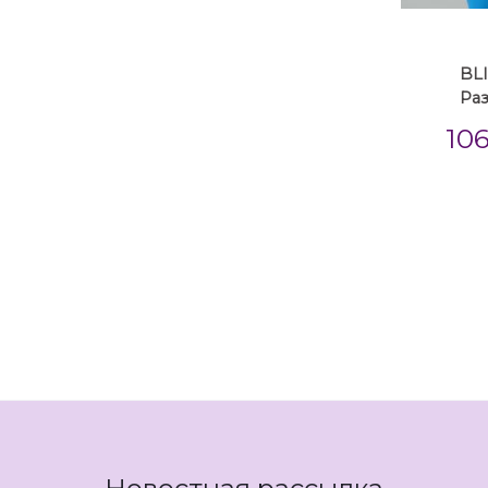
BLI
Ра
10