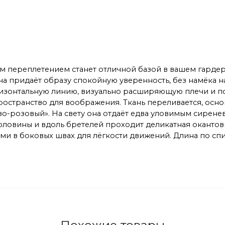
сным переплетением станет отличной базой в вашем гарде
на придаёт образу спокойную уверенность, без намёка 
горизонтальную линию, визуально расширяющую плечи и 
ространство для воображения. Ткань переливается, осно
о-розовый». На свету она отдаёт едва уловимым сиренев
ловины и вдоль бретелей проходит деликатная окантовк
 в боковых швах для лёгкости движений. Длина по спинк