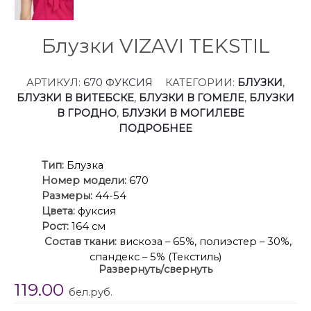
Блузки VIZAVI TEKSTIL
АРТИКУЛ:
670 ФУКСИЯ
КАТЕГОРИИ:
БЛУЗКИ
,
БЛУЗКИ В ВИТЕБСКЕ
,
БЛУЗКИ В ГОМЕЛЕ
,
БЛУЗКИ
В ГРОДНО
,
БЛУЗКИ В МОГИЛЕВЕ
ПОДРОБНЕЕ
Ти
п:
Блузка
Номер модели:
670
Размеры:
44-54
Цвета:
фуксия
Рост:
164 см
Состав ткани:
вискоза – 65%, полиэстер – 30%,
спандекс – 5% (Текстиль)
Развернуть/свернуть
Описание:
Блуза женская прямого силуэта.
119.00
Перед и спинка с рельефами. В рельеф по переду и
бел.руб.
спинке вставлена рюша.