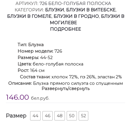
АРТИКУЛ:
726 БЕЛО-ГОЛУБАЯ ПОЛОСКА
КАТЕГОРИИ:
БЛУЗКИ
,
БЛУЗКИ В ВИТЕБСКЕ
,
БЛУЗКИ В ГОМЕЛЕ
,
БЛУЗКИ В ГРОДНО
,
БЛУЗКИ В
МОГИЛЕВЕ
ПОДРОБНЕЕ
Ти
п:
Блузка
Номер модели:
726
Размеры:
44-52
Цвета:
бело-голубая полоска
Рост:
164 см
Состав ткани:
хлопок 72%, пэ 26%, эластан 2%
Описание:
Блузка прямого силуэта со спущенным
Развернуть/свернуть
плечом. Горловина ассиметричная с воротником и
146.00
бретелей на левом плече. Перед с косой застежкой
бел.руб.
на 6 петель и 7 пуговиц. Спинка с кокеткой и
встречной складкой. Рукав 3/4 с манжетой на 1
Размер
петлю и пуговицу.
44
46
48
50
52
Уход: бережная стирка при температуре не выше
30°С.