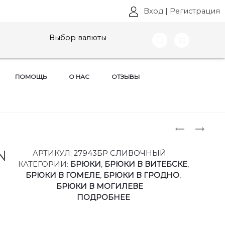
Вход
|
Регистрация
Выбор валюты
ПОМОЩЬ
О НАС
ОТЗЫВЫ
Produ
ЮБКИ
КОСТЮМ
VITTORIA
ЛИЛИАНА
naviga
QUEEN,
АРТ:
N
АРТИКУЛ:
27943БР СЛИВОЧНЫЙ
АРТ:
1509-
КАТЕГОРИИ:
БРЮКИ
,
БРЮКИ В ВИТЕБСКЕ
,
27143/2Ю
1507
БРЮКИ В ГОМЕЛЕ
,
БРЮКИ В ГРОДНО
,
РАЗМЕРЫ
РАЗМЕРЫ
БРЮКИ В МОГИЛЕВЕ
52-
50-
ПОДРОБНЕЕ
62
56