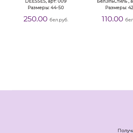
DEESSES, арт: 009
БелЭльСтиль , а
Размеры: 44-50
Размеры: 42
250.00
110.00
бел.руб.
бел
Получ