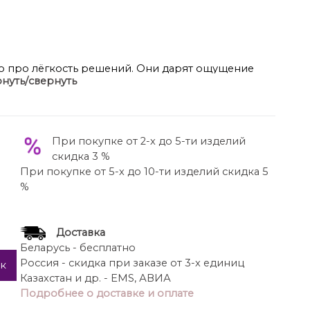
о про лёгкость решений. Они дарят ощущение
нуть/свернуть
ещь для тех, кто ценит уютную элегантность и
ждённо. Служат основой для минималистичных
очетаний, универсальны — выглядят органично и
уэта. По переду застежка на тесьму молнию в
При покупке от 2-х до 5-ти изделий
ой, с эластичной тесьмой в бочках и
скидка 3 %
 – прорезные карманы. На задних половинках
При покупке от 5-х до 10-ти изделий скидка 5
на брюк по боковому шву от шва притачивания
%
Доставка
Беларусь - бесплатно
Россия - скидка при заказе от 3-х единиц
ик
Казахстан и др. - EMS, АВИА
Подробнее о доставке и оплате