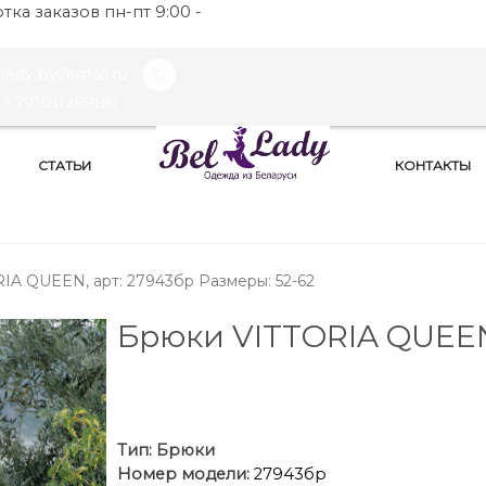
ка заказов пн-пт 9:00 -
llady.by@mail.ru
+79101126986
СТАТЬИ
КОНТАКТЫ
IA QUEEN, арт: 27943бр Размеры: 52-62
Брюки VITTORIA QUEE
Тип:
Брюки
Номер модели:
27943бр