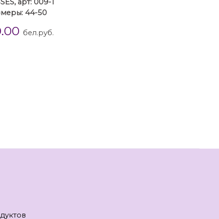
ES, арт: 009-1
меры: 44-50
0.00
бел.руб.
дуктов