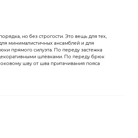
рядка, но без строгости. Это вещь для тех,
 для минималистичных ансамблей и для
рюки прямого силуэта. По переду застежка
 и декоративными шлёвками. По переду брюк
боковому шву от шва притачивания пояса