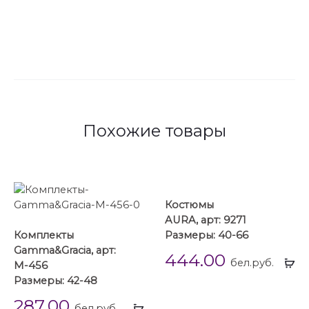
Похожие товары
Костюмы
AURA, арт: 9271
Комплекты
Размеры: 40-66
Gamma&Gracia, арт:
444.00
Вы
бел.руб.
М-456
...
Размеры: 42-48
287.00
Выбрать
бел.руб.