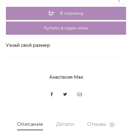
лацканами и воротником пиджачного типа. Спинка
со средним швом и вертикальными рельефами.
В корзину
Рукав длинный, двухшовный, втачной.
Купить в один клик
Узнай свой размер
Анастасия Мак
SHARE
Описание
Детали
Отзывы
0