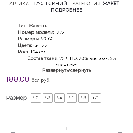
АРТИКУЛ:
1270-1 СИНИЙ
КАТЕГОРИЯ:
ЖАКЕТ
ПОДРОБНЕЕ
Ти
п:
Жакеты.
Номер модели:
1272
Размеры:
50-60
Цвета:
синий
Рост:
164 см
Состав ткани:
75% ПЭ, 20% вискоза, 5%
спандекс
Развернуть/свернуть
Описание:
Жакет полуприлегающего силуэта,
188.00
на подкладке, выполнен из костюмной однотонной
бел.руб.
ткани, в качестве отделки использована костюмная
ткань в полоску.
Размер
Полочка жакета с двубортной застежкой-
50
52
54
56
58
60
трансформер на петли и пуговицы, вертикальными
рельефами и прорезным карманом с клапаном.
Левая полочка и лацкан правой полочки
выполнены из отделочной ткани в полоску.
Количество
Горловина V-образной формы, с отложными