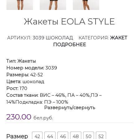
Жакеты EOLA STYLE
АРТИКУЛ:
3039 ШОКОЛАД
КАТЕГОРИЯ:
ЖАКЕТ
ПОДРОБНЕЕ
Тип:
Жакеты
Номер модели:
3039
Размеры:
42-52
Цвета:
шоколад
Рост:
170
Состав ткани
: ВИС – 46%, ПА – 40%,ПЭ –
14%Подкладка: ПЭ – 100%
Развернуть/свернуть
Описание:
Жакет выполнен из костюмной ткани.
230.00
Жакет Х-образного силуэта, длиной ниже линии
бел.руб.
бедер. Спереди рельефы от проймы до низа,
прорезные карманы с клапанами и центральная
Размер
бортовая застежка на пуговицы. Воротник
42
44
46
48
50
52