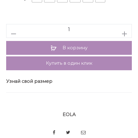
пиджачного типа. На спинке средний шов.
Плечевой шов удлинен. Жакет с плечевыми
накладками. Рукав втачной, двухшовный, по низу
заднего шва шлица с застежкой на пуговицы. Жакет
Количество
на притачной по низу подкладке.
Длина жакета: р. 42-46 – 76 см, р.48-52 – 77,5 см.
Длина рукава: р. 42-46 – 64 см, р.48-52 – 65 см.
В корзину
Гарантийный срок не установлен
ГОСТ 25295 – 2003
Купить в один клик
Узнай свой размер
EOLA
SHARE