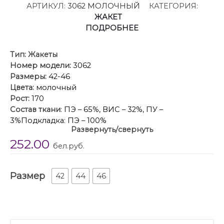
АРТИКУЛ:
3062 МОЛОЧНЫЙ
КАТЕГОРИЯ:
ЖАКЕТ
ПОДРОБНЕЕ
Тип:
Жакеты
Номер модели:
3062
Размеры:
42-46
Цвета:
молочный
Рост:
170
Состав ткани
: ПЭ – 65%, ВИС – 32%, ПУ –
3%Подкладка: ПЭ – 100%
Развернуть/свернуть
Описание:
Жакет выполнен из костюмной ткани.
252.00
Жакет К-образного силуэта, длиной ниже линии
бел.руб.
бедер. По переду обработаны рельефы от проймы
до низа, талиевые вытачки, горизонтальные
Размер
подрезы, переходящие на спинку, в которых
42
44
46
обработаны карманы, двубортная застёжка на два
ряда пришивных кнопок. На спинке обработаны
две пары рельефов от проймы до низа. Жакет с
плечевыми накладками, плечевой шов удлинен.