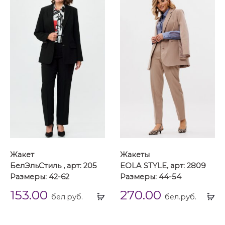
Жакет
Жакеты
БелЭльСтиль , арт: 205
EOLA STYLE, арт: 2809
Размеры: 42-62
Размеры: 44-54
153.00
270.00
Выбрать
Вы
бел.руб.
бел.руб.
...
...