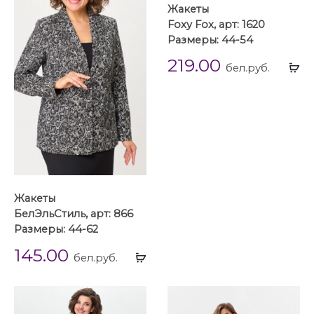
Жакеты
Foxy Fox, арт: 1620
Размеры: 44-54
219.00
Вы
бел.руб.
...
Жакеты
БелЭльСтиль, арт: 866
Размеры: 44-62
145.00
Выбрать
бел.руб.
...