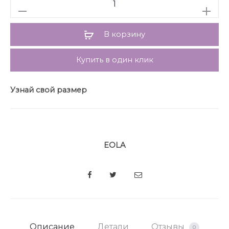
Количество
В комплект входит съемный ремень из основной
ткани.
Длина жакета: р. 42-46 – 77 см.
В корзину
Длина рукава: р. 42-46 – 61 см.
Гарантийный срок не установлен
Купить в один клик
ГОСТ 25295 – 2003
Узнай свой размер
EOLA
SHARE
Описание
Детали
Отзывы
0