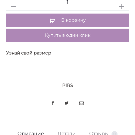
Количество
около 68 см в размерах 48-52, длина рукава около
62 см.
В корзину
Купить в один клик
Узнай свой размер
PIRS
SHARE
Описание
Детали
Отзывы
0