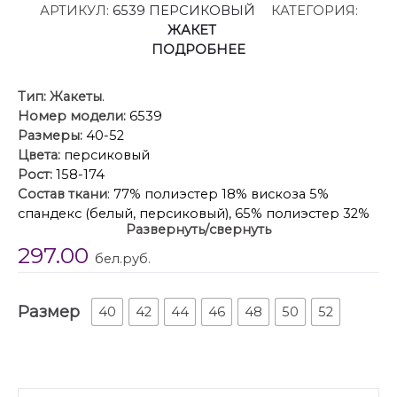
АРТИКУЛ:
6539 ПЕРСИКОВЫЙ
КАТЕГОРИЯ:
ЖАКЕТ
ПОДРОБНЕЕ
Тип:
Жакеты
.
Номер модели:
6539
Размеры:
40-52
Цвета:
персиковый
Рост:
158-174
Состав ткани
: 77% полиэстер 18% вискоза 5%
спандекс (белый, персиковый), 65% полиэстер 32%
Развернуть/свернуть
вискоза 3% спандекс (коричневый), подкладка- 45%
297.00
вискоза 55% полиэстер
бел.руб.
Описание
: Приталенный жакет с разрезами по низу
рукавов(приобрести брюки с фото можно по арт.
Размер
6341).
40
42
44
46
48
50
52
Детали: полуприлегающий силуэт,
втачнойдвухшовные рукава, смещённая застёжка
на одну петлю и пуговицу.
Длина по спинке около 65 см в размерах 40-46,