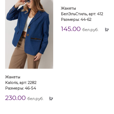
Жакеты
БелЭльСтиль, арт: 412
Размеры: 44-62
145.00
Вы
бел.руб.
...
Жакеты
Kaloris, арт: 2282
Размеры: 46-54
230.00
Выбрать
бел.руб.
...