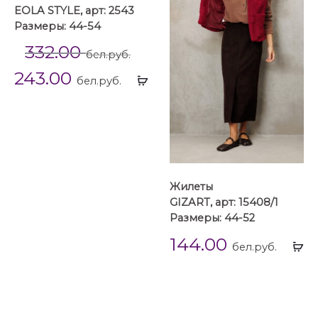
EOLA STYLE, арт: 2543
Размеры: 44-54
332.00
бел.руб.
243.00
Выбрать
бел.руб.
...
Жилеты
GIZART, арт: 15408/1
Размеры: 44-52
144.00
Вы
бел.руб.
...