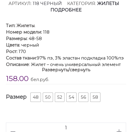
АРТИКУЛ:
118 ЧЕРНЫЙ
КАТЕГОРИЯ:
ЖИЛЕТЫ
ПОДРОБНЕЕ
Тип:
Жилеты
.
Номер модели:
118
Размеры:
48-58
Цвета:
черный
Рост:
170
Состав ткани
:97% пэ, 3% эластан подкладка 100%пэ
Описание
: Жилет – очень универсальный элемент
Развернуть/свернуть
гардероба, который уже не просто модный тренд,
158.00
но и отличная база (легко сочетается практически
бел.руб.
со всем). Это могут быть «офисные» брюки,
идеально — трендовые широкие, юбка, джинсы.
Размер
Это не только часть делового костюма, но и
48
50
52
54
56
58
самостоятельная единица гардероба. Жилет
прямого кроя, по переду имитация карманов
прорезные в рамку, вырез V-образный, спинка
разрезная по центру. Жилет на подкладке.
Количество
Идеально можно сочетать с брюками или юбкой