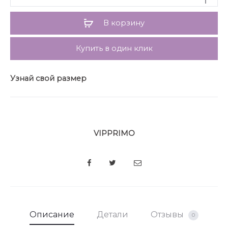
нашего брэнда (товары на фото): брюки модель 115,
юбка модель 117. Наслаждайтесь и будьте
В корзину
стильными, надевая модную жилетку в актуальных
образах!
Купить в один клик
Узнай свой размер
VIPPRIMO
SHARE
Описание
Детали
Отзывы
0