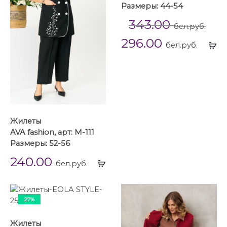
Размеры: 44-54
343.00
бел.руб.
296.00
Вы
бел.руб.
...
Жилеты
AVA fashion, арт: М-111
Размеры: 52-56
240.00
Выбрать
бел.руб.
...
27%
Жилеты