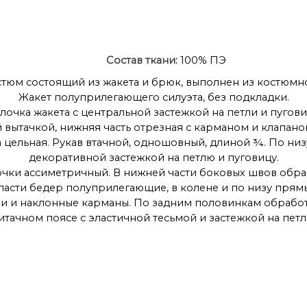
Состав ткани:
100% ПЭ
тюм состоящий из жакета и брюк, выполнен из костюмно
Жакет полуприлегающего силуэта, без подкладки.
лочка жакета с центральной застежкой на петли и пугови
 вытачкой, нижняя часть отрезная с карманом и клапан
 цельная. Рукав втачной, одношовный, длиной ¾. По низ
декоративной застежкой на петлю и пуговицу.
очки ассиметричный. В нижней части боковых швов обра
бласти бедер полуприлегающие, в колене и по низу пря
ии и наклонные карманы. По задним половинкам обработ
тачном поясе с эластичной тесьмой и застежкой на петл