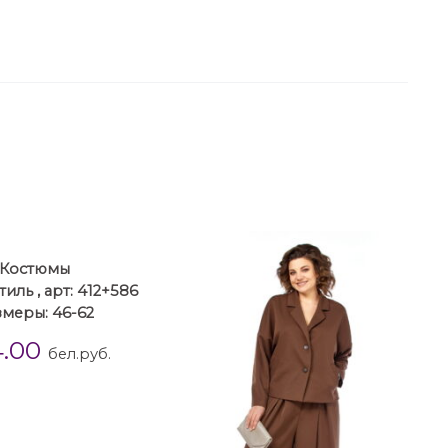
Костюмы
иль , арт: 412+586
змеры: 46-62
4.00
бел.руб.