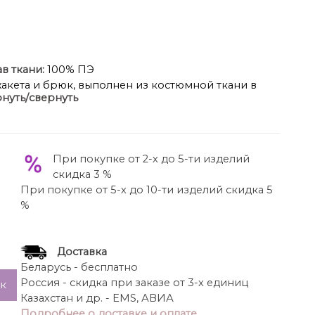
в ткани:
100% ПЭ
акета и брюк, выполнен из костюмной ткани в
нуть/свернуть
полоску.
его силуэта, без подкладки.
ой застежкой на петли и пуговицы.
ой, нижняя часть отрезная с карманом и клапаном
При покупке от 2-х до 5-ти изделий
вина круглой формы,
скидка 3 %
цельная. Рукав втачной, одношовный, длиной ¾.
При покупке от 5-х до 10-ти изделий скидка 5
анжетой с декоративной застежкой на петлю и
%
уговицу.
ижней части боковых швов обработаны разрезы.
асти бедер полуприлегающие, в колене и по низу
Доставка
аботаны складки по линии талии и наклонные
Беларусь - бесплатно
нкам обработаны талиевые вытачки.
Россия - скидка при заказе от 3-х единиц
ик
ой тесьмой и застежкой на петлю и пуговицу.
Казахстан и др. - EMS, АВИА
Подробнее о доставке и оплате