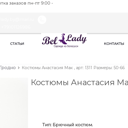
ка заказов пн-пт 9:00 -
llady.by@mail.ru
+79101126986
СТАТЬИ
КОНТАКТЫ
Гродно
Костюмы Анастасия Мак , арт: 1311 Размеры: 50-66
Костюмы Анастасия М
Ти
п:
Брючный костюм.