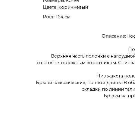
Размеры:
50-66
Цвета:
коричневый
Рост:
164 см
Описание:
Кос
По
Верхняя часть полочки с нагрудной
со стояче-отложным воротником. Спинка
Низ жакета пол
Брюки классические, полной длины. В о
складки по линии тал
Брюки на при