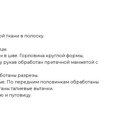
й ткани в полоску.
цы.
ом в шве. Горловина круглой формы,
у рукав обработан притачной манжетой с
ботаны разрезы.
мые. По передним половинкам обработаны
аны талиевые вытачки.
ю и пуговицу.