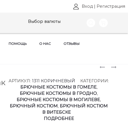
Вход
|
Регистрация
Выбор валюты
ПОМОЩЬ
О НАС
ОТЗЫВЫ
Produ
КОСТЮМ
КОСТЮМ
КАРИНА
АНАСТАС
naviga
ДЕЛЮКС
МАК
ак
АРТИКУЛ:
1311 КОРИЧНЕВЫЙ
КАТЕГОРИИ:
,
,
БРЮЧНЫЕ КОСТЮМЫ В ГОМЕЛЕ
,
АРТ:
АРТ:
БРЮЧНЫЕ КОСТЮМЫ В ГРОДНО
,
1394
1311
БРЮЧНЫЕ КОСТЮМЫ В МОГИЛЕВЕ
,
РАЗМЕРЫ
РАЗМЕРЫ
БРЮЧНЫЙ КОСТЮМ
,
БРЮЧНЫЙ КОСТЮМ
48-
50-
В ВИТЕБСКЕ
54
66
ПОДРОБНЕЕ