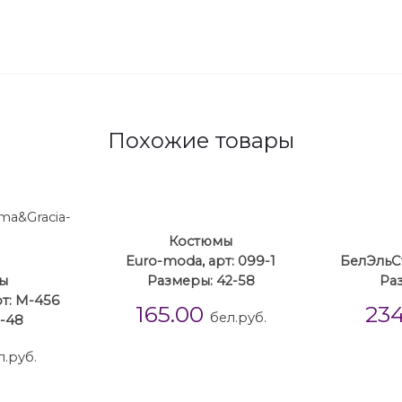
Похожие товары
Костюмы
Euro-moda, арт: 099-1
БелЭльСт
ы
Размеры: 42-58
Ра
т: М-456
165.00
23
бел.руб.
-48
л.руб.