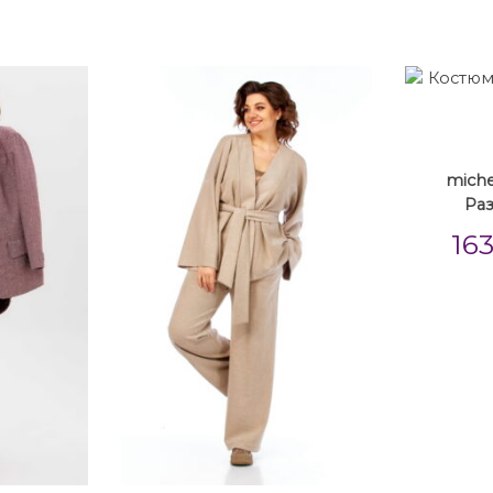
michel
Ра
16