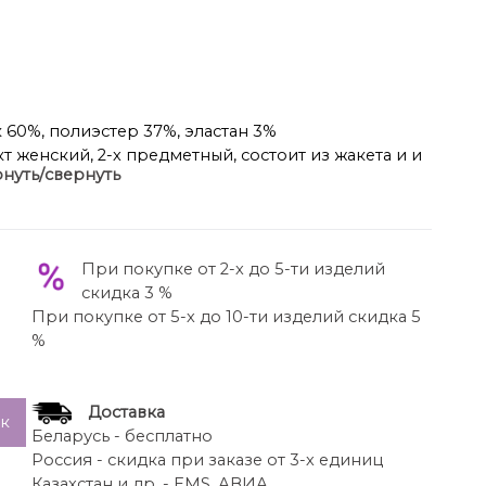
 60%, полиэстер 37%, эластан 3%
т женский, 2-х предметный, состоит из жакета и и
нуть/свернуть
стильной ткани, на подкладке, полуприлегающего
жкой на пуговицы до линии перегиба лацкана.
, отрезной бочок и карман с клапаном. Спинка с
ой, двухшовный, по низу рукава обработана шлица
При покупке от 2-х до 5-ти изделий
 типа. Длина по спинке 66 см, длина рукава 62
скидка 3 %
енными стрелками,по переду обработаны карманы
При покупке от 5-х до 10-ти изделий скидка 5
у-молнию и 1 пуговицу. На задних половинках
%
анов с листочкой, пояс в брюках притачной.
и по боковому шву 100 см.
Доставка
ик
Беларусь - бесплатно
Россия - скидка при заказе от 3-х единиц
Казахстан и др. - EMS, АВИА