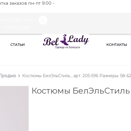
ка заказов пн-пт 9:00 -
llady.by@mail.ru
+79101126986
СТАТЬИ
КОНТАКТЫ
Гродно
Костюмы БелЭльСтиль , арт: 205-596 Размеры: 58-6
Костюмы БелЭльСтиль