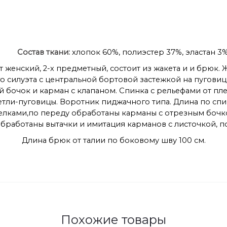
Состав ткани:
хлопок 60%, полиэстер 37%, эластан 3
 женский, 2-х предметный, состоит из жакета и и брюк.
о силуэта с центральной бортовой застежкой на пугови
 бочок и карман с клапаном. Спинка с рельефами от пле
етли-пуговицы. Воротник пиджачного типа. Длина по спин
елками,по переду обработаны карманы с отрезным бочком
бработаны вытачки и имитация карманов с листочкой, п
Длина брюк от талии по боковому шву 100 см.
Похожие товары