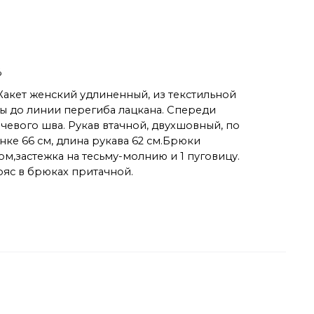
%
 Жакет женский удлиненный, из текстильной
цы до линии перегиба лацкана. Спереди
чевого шва. Рукав втачной, двухшовный, по
ке 66 см, длина рукава 62 см.Брюки
,застежка на тесьму-молнию и 1 пуговицу.
ояс в брюках притачной.