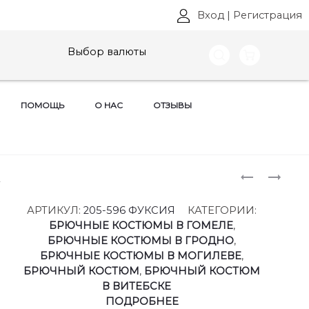
Вход
|
Регистрация
Выбор валюты
ПОМОЩЬ
О НАС
ОТЗЫВЫ
Produ
ЖАКЕТЫ
КОСТЮМ
2
БЕЛЭЛЬС
GO
naviga
АРТ:
,
АРТИКУЛ:
205-596 ФУКСИЯ
КАТЕГОРИИ:
848
АРТ:
БРЮЧНЫЕ КОСТЮМЫ В ГОМЕЛЕ
,
РАЗМЕРЫ
F3086
БРЮЧНЫЕ КОСТЮМЫ В ГРОДНО
,
44-
РАЗМЕРЫ
БРЮЧНЫЕ КОСТЮМЫ В МОГИЛЕВЕ
,
62
42-
БРЮЧНЫЙ КОСТЮМ
,
БРЮЧНЫЙ КОСТЮМ
56
В ВИТЕБСКЕ
ПОДРОБНЕЕ