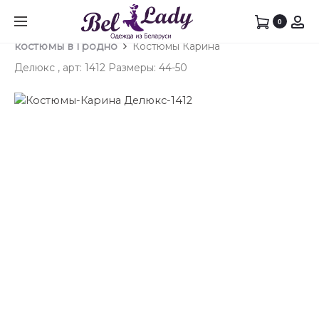
Prod
КОСТ
ЖИЛЕ
0
Главная
Юбочный костюм
Юбочные
КАРИН
DIAMAN
navig
костюмы в Гродно
Костюмы Карина
ДЕЛЮК
АРТ:
Делюкс , арт: 1412 Размеры: 44-50
,
2136
АРТ:
РАЗМЕ
1427
50-
РАЗМЕ
54
46-
52