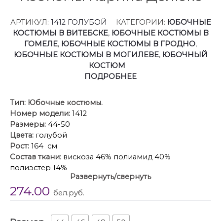
АРТИКУЛ:
1412 ГОЛУБОЙ
КАТЕГОРИИ:
ЮБОЧНЫЕ
КОСТЮМЫ В ВИТЕБСКЕ
,
ЮБОЧНЫЕ КОСТЮМЫ В
ГОМЕЛЕ
,
ЮБОЧНЫЕ КОСТЮМЫ В ГРОДНО
,
ЮБОЧНЫЕ КОСТЮМЫ В МОГИЛЕВЕ
,
ЮБОЧНЫЙ
КОСТЮМ
ПОДРОБНЕЕ
Тип:
Юбочные костюмы.
Номер модели:
1412
Размеры:
44-50
Цвета:
голубой
Рост:
164 см
Состав ткани
: вискоза 46% полиамид 40%
полиэстер 14%
Развернуть/свернуть
Описание:
Костюм состоит из жакета и юбки.
274.00
Выполнен из костюмной ткани с гладкой
бел.руб.
поверхностью с матовым блеском.
Жакет укороченный без подкладки. Плечо чуть