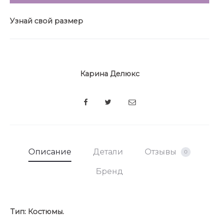
Топ выполнен из хлопкового трикотажного
полотна. Без выточек, без рукава. Силуэт
Узнай свой размер
полуприталенный.
Карина Делюкс
SHARE
Описание
Детали
Отзывы
0
Бренд
Тип:
Костюмы.