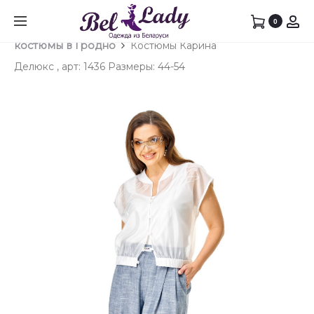
Prod
БЛУЗК
ПЛАТЬ
0
Главная
Брючный костюм
Брючные
КАРИН
КАРИН
navig
костюмы в Гродно
Костюмы Карина
ДЕЛЮК
ДЕЛЮК
Делюкс , арт: 1436 Размеры: 44-54
,
,
АРТ:
АРТ:
1446Р
1245
РАЗМЕ
РАЗМЕ
50-
50-
60
60