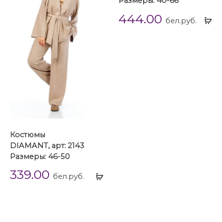
Размеры: 40-66
444.00
Вы
бел.руб.
...
Костюмы
DIAMANT, арт: 2143
Размеры: 46-50
339.00
Выбрать
бел.руб.
...