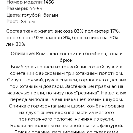
Номер модели:
1436
Размеры:
44-54
Цвета:
голубой+белый
Рост:
164 см
Состав ткани
: жилет: вискоза 83% полиэстер 17%,
топ: хлопок 92% эластан 8%, брюки вискоза 70%
лен 30%
Описание:
Комплект состоит из бомбера, топа и
брюк.
Бомбер выполнен из тонкой вискозной вуали в
сочетании с вискозным трикотажным полотном.
Силуэт прямой, рукав спущен, горловина отделана
трикотажным довязом. Застёжка центральная на
нависные петли, по низу пояс”резинка”. На деталях
переда выполнена вышивка шелковым шнуром.
Спинка с горизонтальным швом, комбинирована
из двух тканей: верхняя часть из мягкого
трикотажного полотна, нижняя из вуали.
Брюки выполнены из льняной ткани с фактурой.
Брюки прямые, расширенные, со складками.